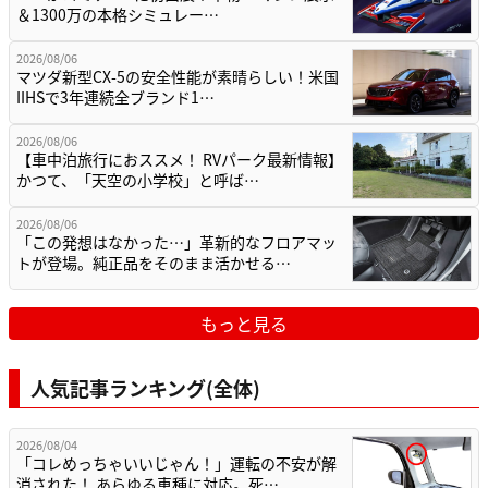
＆1300万の本格シミュレー…
2026/08/06
マツダ新型CX-5の安全性能が素晴らしい！米国
IIHSで3年連続全ブランド1…
2026/08/06
【車中泊旅行におススメ！ RVパーク最新情報】
かつて、「天空の小学校」と呼ば…
2026/08/06
「この発想はなかった…」革新的なフロアマッ
トが登場。純正品をそのまま活かせる…
もっと見る
人気記事ランキング(全体)
2026/08/04
「コレめっちゃいいじゃん！」運転の不安が解
消された！ あらゆる車種に対応。死…