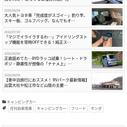
2026/08/04
大人気トヨタ車「完成度がスゴイ…」釣り竿、
スキー板、ゴルフバッグ、なんでもオ…
2026/07/30
「マジでイライラするわ…」アイドリングスト
ップ機能を常時OFFできる！純正ス…
2026/08/04
正直舐めてた…BYDラッコ試乗！シート・ドラ
ポジ・静粛性が想像の「ナナメ上」…
2026/08/04
【車中泊旅行におススメ！ RVパーク最新情報】
出雲大社や松江市など山陰の主要…
キャンピングカー
月刊自家用車
キャンピングカー
フリード
ホンダ