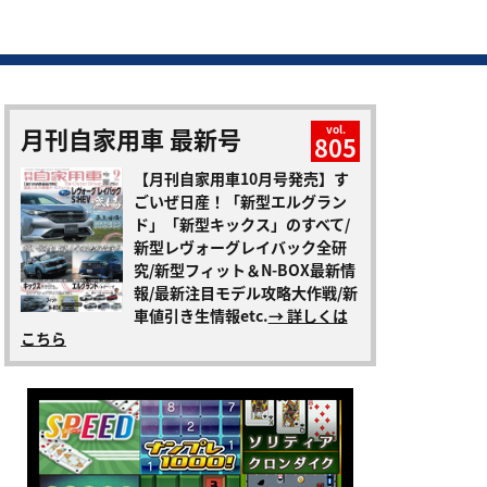
月刊自家用車 最新号
vol.
805
【月刊自家用車10月号発売】す
ごいぜ日産！「新型エルグラン
ド」「新型キックス」のすべて/
新型レヴォーグレイバック全研
究/新型フィット＆N-BOX最新情
報/最新注目モデル攻略大作戦/新
車値引き生情報etc.
→ 詳しくは
こちら