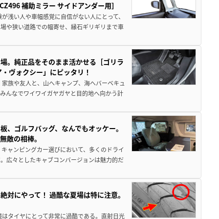
496 補助ミラー サイドアンダー用］
験が浅い人や車幅感覚に自信がない人にとって、
車場や狭い道路での幅寄せ、縁石ギリギリまで車
登場。純正品をそのまま活かせる［ゴリラ
ア・ヴォクシー」にピッタリ！
 家族や友人と、山へキャンプ、海へバーベキュ
でみんなでワイワイガヤガヤと目的地へ向かう計
板、ゴルフバッグ、なんでもオッケー。
、無敵の相棒。
 キャンピングカー選びにおいて、多くのドライ
だ。広々としたキャブコンバージョンは魅力的だ
絶対にやって！ 過酷な夏場は特に注意。
境はタイヤにとって非常に過酷である。直射日光