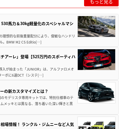
もっと見る
」530馬力＆30kg軽量化のスペシャルマシ
50の理想的な前後重量配分により、俊敏なハンドリ
M2 CS Editio[…]
チアーレ」登場【525万円のスポーティハ
導入が始まった「JUNIOR」は、アルファロメオ
ターボに6速DCT（システ[…]
アーの新カスタマイズとは？
回のモデリスタ専用キットでは、特別仕様車のテ
ームメッキとは異なる、落ち着いた深い輝きと黒
引き相場情報！ ランクル・ジムニーなど人気