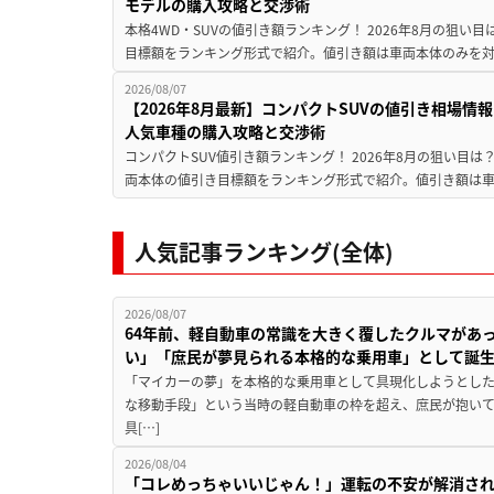
モデルの購入攻略と交渉術
本格4WD・SUVの値引き額ランキング！ 2026年8月の狙い目
目標額をランキング形式で紹介。値引き額は車両本体のみを対
2026/08/07
【2026年8月最新】コンパクトSUVの値引き相場情報
人気車種の購入攻略と交渉術
コンパクトSUV値引き額ランキング！ 2026年8月の狙い目は？
両本体の値引き目標額をランキング形式で紹介。値引き額は車
人気記事ランキング(全体)
2026/08/07
64年前、軽自動車の常識を大きく覆したクルマがあ
い」「庶民が夢見られる本格的な乗用車」として誕
「マイカーの夢」を本格的な乗用車として具現化しようとした
な移動手段」という当時の軽自動車の枠を超え、庶民が抱い
具[…]
2026/08/04
「コレめっちゃいいじゃん！」運転の不安が解消され