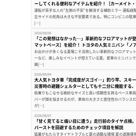
ーしてくれる便利なアイテムを紹介！［カーメイト・CZ
運転が苦手な人の”左側の不安”を解消する補助ミラー 運転経
左サイドの死角は大きな不安要素である。特にコンビニの駐
[…]
2026/08/06
「この発想はなかった…」革新的なフロアマットが
マットベース］を紹介！ トヨタの人気ミニバン「ノ
お出かけが多くなる夏場こそ活用したい革新的なフロアマット
ーなど、楽しみなイベントが控えている夏。愛車のミニバン
画[…]
2026/08/04
大人気トヨタ車「完成度がスゴイ…」釣り竿、スキー
災害時の避難シェルターとしても十二分に機能する
街乗りもこなせる絶妙なサイズと高い信頼性を誇るベース車両
バーが頭を悩ませるのが、車体の大きさと居住性のバランス
が[…]
2026/08/07
「甘く見てると痛い目に遭う」走行前のタイヤ点検。
バーストを回避するためのチェック項目を解説
猛暑がもたらすタイヤトラブルと夏の過酷な環境 夏の道路環