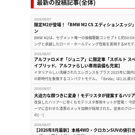
最新の投稿記事(全体)
2026/08/07
限定M2が登場！「BMW M2 CS エディションエッジ
ン
BMW M2は、セグメント唯一の後輪駆動コンセプトと約50:
ングと卓越したロード・ホールディング性能を実現するMモデル。BMW 
2026/08/07
アルファロメオ「ジュニア」に限定車「スポルト スペ
イブリッド、アルファらしい専用装備も充実】
イタリアらしい洗練されたエレガンスをプラス 2025年に国内
の新時代を象徴するコンパクトモデル。「Ibrida」は1.2L直3
2026/08/07
大迫力な顔つきに変身！モデリスタが提案するハリ
改良したハリアーに早くもモデリスタ専用キットが登場！ 今
ーマに合わせた漆黒のメッキ加飾が採用された。従来のクロ
の[…]
2026/08/07
【2026年8月最新】本格4WD・クロカンSUVの値