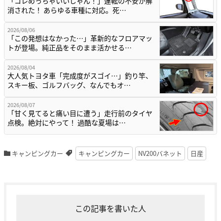
「コレめっちゃいいじゃん！」運転の不安が解
消された！ あらゆる車種に対応。死…
2026/08/06
「この発想はなかった…」革新的なフロアマッ
トが登場。純正品をそのまま活かせる…
2026/08/04
大人気トヨタ車「完成度がスゴイ…」釣り竿、
スキー板、ゴルフバッグ、なんでもオ…
2026/08/07
「甘く見てると痛い目に遭う」走行前のタイヤ
点検。絶対にやって！ 過酷な夏場は…
キャンピングカー
キャンピングカー
NV200バネット
日産
この記事を書いた人