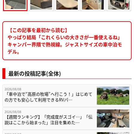
【この記事を最初から読む】
やっぱり結局「これくらいの大きさが一番使えるね」
キャンパー界隈で熱視線。ジャストサイズの車中泊モ
デル。
最新の投稿記事(全体)
2026/08/08
「車中泊で“高原の牧場”へ行こう！」はじめて
の方でも安心して利用できるRVパ…
2026/08/08
【週間ランキング】「完成度がスゴイ…」「伝
説はここから始まった」注目を集めた…