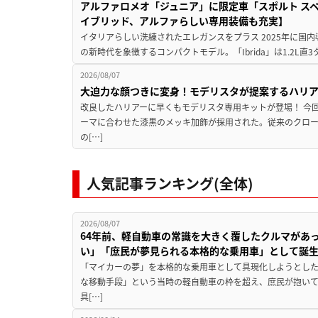
アルファロメオ「ジュニア」に限定車「スポルト スペ
イブリッド、アルファらしい専用装備も充実】
イタリアらしい洗練されたエレガンスをプラス 2025年に国内
の新時代を象徴するコンパクトモデル。「Ibrida」は1.2L直3
2026/08/07
大迫力な顔つきに変身！モデリスタが提案するハリ
改良したハリアーに早くもモデリスタ専用キットが登場！ 今
ーマに合わせた漆黒のメッキ加飾が採用された。従来のクロ
の[…]
人気記事ランキング(全体)
2026/08/07
64年前、軽自動車の常識を大きく覆したクルマがあ
い」「庶民が夢見られる本格的な乗用車」として誕
「マイカーの夢」を本格的な乗用車として具現化しようとした
な移動手段」という当時の軽自動車の枠を超え、庶民が抱い
具[…]