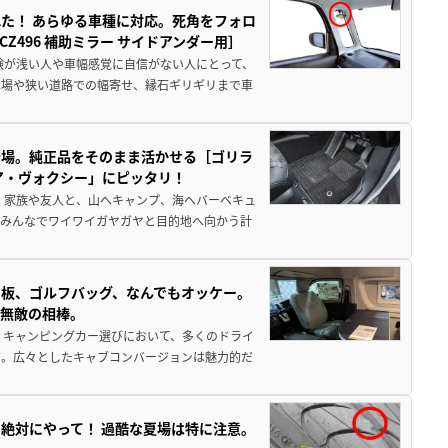
た！ あらゆる車種に対応。死角をフォロ
496 補助ミラー サイドアンダー用］
験が浅い人や車幅感覚に自信がない人にとって、
車場や狭い道路での幅寄せ、縁石ギリギリまで車
登場。純正品をそのまま活かせる［ゴリラ
ア・ヴォクシー」にピッタリ！
 家族や友人と、山へキャンプ、海へバーベキュ
でみんなでワイワイガヤガヤと目的地へ向かう計
板、ゴルフバッグ、なんでもオッケー。
、無敵の相棒。
 キャンピングカー選びにおいて、多くのドライ
だ。広々としたキャブコンバージョンは魅力的だ
絶対にやって！ 過酷な夏場は特に注意。