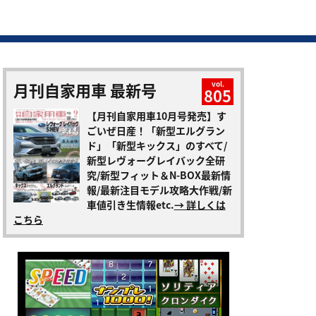
月刊自家用車 最新号
vol.
805
【月刊自家用車10月号発売】す
ごいぜ日産！「新型エルグラン
ド」「新型キックス」のすべて/
新型レヴォーグレイバック全研
究/新型フィット＆N-BOX最新情
報/最新注目モデル攻略大作戦/新
車値引き生情報etc.
→ 詳しくは
こちら