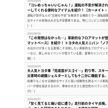
2026/08/04
「コレめっちゃいいじゃん！」運転の不安が解消され
ーしてくれる便利なアイテムを紹介！［カーメイト・CZ
運転が苦手な人の”左側の不安”を解消する補助ミラー 運転経
左サイドの死角は大きな不安要素である。特にコンビニの駐
[…]
2026/08/06
「この発想はなかった…」革新的なフロアマットが
マットベース］を紹介！ トヨタの人気ミニバン「ノ
お出かけが多くなる夏場こそ活用したい革新的なフロアマット
ーなど、楽しみなイベントが控えている夏。愛車のミニバン
画[…]
2026/08/04
大人気トヨタ車「完成度がスゴイ…」釣り竿、スキー
災害時の避難シェルターとしても十二分に機能する
街乗りもこなせる絶妙なサイズと高い信頼性を誇るベース車両
バーが頭を悩ませるのが、車体の大きさと居住性のバランス
が[…]
2026/08/07
「甘く見てると痛い目に遭う」走行前のタイヤ点検。