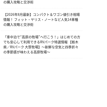
の購入攻略と交渉術
【2026年8月最新】コンパクト＆ワゴン値引き相場
情報！ フィット・ヤリス・ノートなど人気14車種
の購入攻略と交渉術
「車中泊で“高原の牧場”へ行こう！」はじめての方
でも安心して利用できるRVパーク特選情報 【栃木
県／RVパーク 大笹牧場】～新鮮な空気と四季折々
の季節感が味わえる高原牧場～