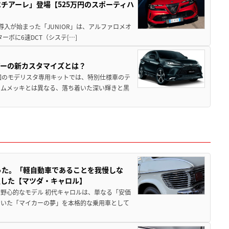
チアーレ」登場【525万円のスポーティハ
導入が始まった「JUNIOR」は、アルファロメオ
ターボに6速DCT（システ[…]
アーの新カスタマイズとは？
回のモデリスタ専用キットでは、特別仕様車のテ
ームメッキとは異なる、落ち着いた深い輝きと黒
った。「軽自動車であることを我慢しな
生した【マツダ・キャロル】
野心的なモデル 初代キャロルは、単なる「安価
ていた「マイカーの夢」を本格的な乗用車として