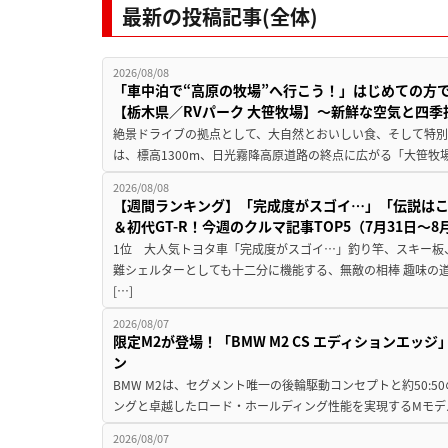
最新の投稿記事(全体)
2026/08/08
「車中泊で“高原の牧場”へ行こう！」はじめての方
【栃木県／RVパーク 大笹牧場】～新鮮な空気と四
絶景ドライブの拠点として、大自然とおいしい食、そして特別な
は、標高1300m、日光霧降高原道路の終点に広がる「大笹牧場
2026/08/08
【週間ランキング】「完成度がスゴイ…」「伝説は
＆初代GT-R！今週のクルマ記事TOP5（7月31日〜8
1位 大人気トヨタ車「完成度がスゴイ…」釣り竿、スキー板
難シェルターとしても十二分に機能する、無敵の相棒 趣味の
[…]
2026/08/07
限定M2が登場！「BMW M2 CS エディションエッジ
ン
BMW M2は、セグメント唯一の後輪駆動コンセプトと約50:
ングと卓越したロード・ホールディング性能を実現するMモデル。BMW 
2026/08/07