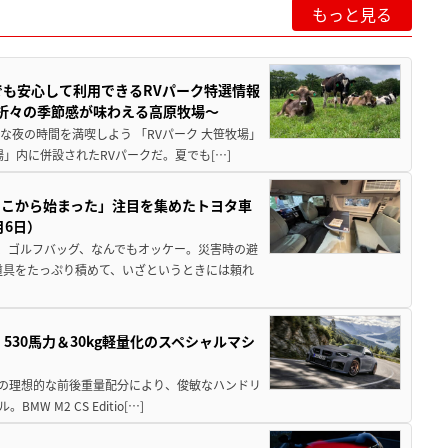
もっと見る
でも安心して利用できるRVパーク特選情報
季折々の季節感が味わえる高原牧場～
夜の時間を満喫しよう 「RVパーク 大笹牧場」
」内に併設されたRVパークだ。夏でも[…]
ここから始まった」注目を集めたトヨタ車
月6日）
、ゴルフバッグ、なんでもオッケー。災害時の避
道具をたっぷり積めて、いざというときには頼れ
」530馬力＆30kg軽量化のスペシャルマシ
50の理想的な前後重量配分により、俊敏なハンドリ
M2 CS Editio[…]