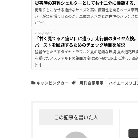
災害時の避難シェルターとしても十二分に機能する
街乗りもこなせる絶妙なサイズと高い信頼性を誇るベース車両
バーが頭を悩ませるのが、車体の大きさと居住性のバランス
が[…]
2026/08/07
「甘く見てると痛い目に遭う」走行前のタイヤ点検。
バーストを回避するためのチェック項目を解説
猛暑がもたらすタイヤトラブルと夏の過酷な環境 夏の道路環
を受けたアスファルトの路面温度は50〜60℃以上に達し、
[…]
キャンピングカー
月刊自家用車
ハイエースワゴ
この記事を書いた人