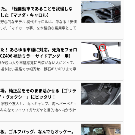
った。「軽自動車であることを我慢しな
生した【マツダ・キャロル】
野心的なモデル 初代キャロルは、単なる「安価
ていた「マイカーの夢」を本格的な乗用車として
た！ あらゆる車種に対応。死角をフォロ
496 補助ミラー サイドアンダー用］
験が浅い人や車幅感覚に自信がない人にとって、
車場や狭い道路での幅寄せ、縁石ギリギリまで車
登場。純正品をそのまま活かせる［ゴリラ
ア・ヴォクシー」にピッタリ！
 家族や友人と、山へキャンプ、海へバーベキュ
でみんなでワイワイガヤガヤと目的地へ向かう計
板、ゴルフバッグ、なんでもオッケー。