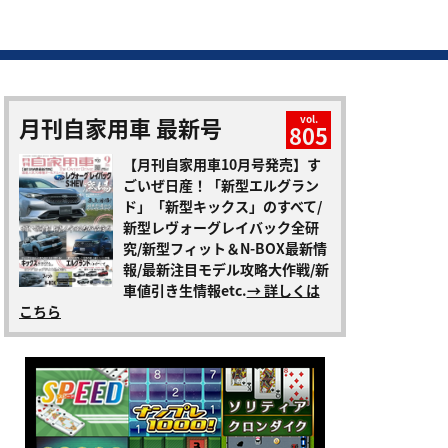
月刊自家用車 最新号
vol.
805
【月刊自家用車10月号発売】す
ごいぜ日産！「新型エルグラン
ド」「新型キックス」のすべて/
新型レヴォーグレイバック全研
究/新型フィット＆N-BOX最新情
報/最新注目モデル攻略大作戦/新
車値引き生情報etc.
→ 詳しくは
こちら