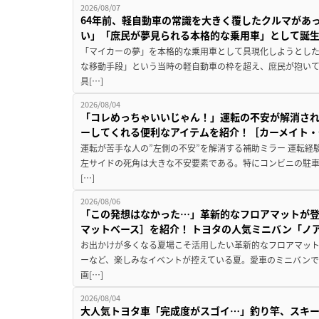
2026/08/07
64年前、軽自動車の常識を大きく覆したクルマがあ
い」「庶民が夢見られる本格的な乗用車」として誕
「マイカーの夢」を本格的な乗用車として具現化しようとした
な移動手段」という当時の軽自動車の枠を超え、庶民が抱い
具[…]
2026/08/04
「コレめっちゃいいじゃん！」運転の不安が解消され
ーしてくれる便利なアイテムを紹介！［カーメイト・CZ
運転が苦手な人の”左側の不安”を解消する補助ミラー 運転経
左サイドの死角は大きな不安要素である。特にコンビニの駐
[…]
2026/08/06
「この発想はなかった…」革新的なフロアマットが
マットベース］を紹介！ トヨタの人気ミニバン「ノ
お出かけが多くなる夏場こそ活用したい革新的なフロアマット
ーなど、楽しみなイベントが控えている夏。愛車のミニバン
画[…]
2026/08/04
大人気トヨタ車「完成度がスゴイ…」釣り竿、スキー