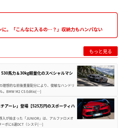
ンに。「こんなに入るの…？」収納力もハンパない
もっと見る
」530馬力＆30kg軽量化のスペシャルマシ
50の理想的な前後重量配分により、俊敏なハンドリ
M2 CS Editio[…]
チアーレ」登場【525万円のスポーティハ
導入が始まった「JUNIOR」は、アルファロメオ
ターボに6速DCT（システ[…]