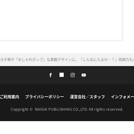
ヨタ車が「おしゃれポップ」な素敵デザインに。「こんなに入るの…？」収納力も
ご利用案内
プライバシーポリシー
運営会社／スタッフ
インフォメ
Copyright ©
NAIGAI PUBLISHING CO.,LTD.
All rights reserved.