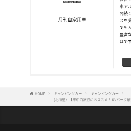
車ア
間続
月刊自家用車
スを
でも
豊富
はで
HOME
キャンピングカー
キャンピングカー
(北海道）【車中泊旅行におススメ！ RVパーク