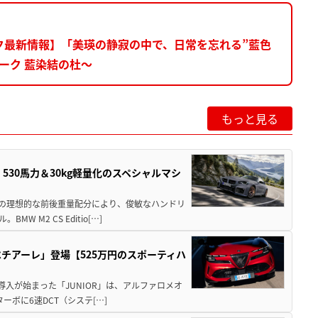
ーク最新情報】「美瑛の静寂の中で、日常を忘れる”藍色
パーク 藍染結の杜～
もっと見る
」530馬力＆30kg軽量化のスペシャルマシ
50の理想的な前後重量配分により、俊敏なハンドリ
M2 CS Editio[…]
チアーレ」登場【525万円のスポーティハ
導入が始まった「JUNIOR」は、アルファロメオ
ターボに6速DCT（システ[…]