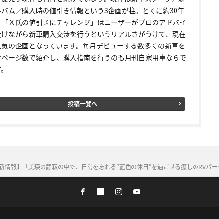
ルバム／購入時の値引き情報という3企画が柱。とくに約30年
く「Ｘ氏の値引きにチャレンジ」はユーザーがプロのアドバイ
受けながら新車購入交渉を行うというリアルさがうけて、現在
人気の企画となっています。毎月デビューする数多くの新車を
なページ数で紹介し、購入指南を行うのも月刊自家用車ならで
す。
投稿一覧へ
最新情報】「美瑛の静寂の中で、日常を忘れる”藍色の休日”を過ごせる癒しのRVパーク