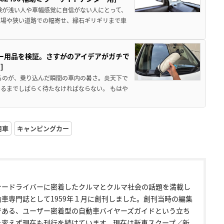
験が浅い人や車幅感覚に自信がない人にとって、
車場や狭い道路での幅寄せ、縁石ギリギリまで車
カー用品を検証。さすがのアイデアがガチで
ド］
るのが、乗り込んだ瞬間の車内の暑さ。炎天下で
るまでしばらく待たなければならない。 もはや
用車
キャンピングカー
ナードライバーに密着したクルマとクルマ社会の話題を満載し
動車専門誌として1959年１月に創刊しました。創刊当時の編集
である、ユーザー密着型の自動車バイヤーズガイドという立ち
を変えず現在も刊行を続けています。現在は新車スクープ／新