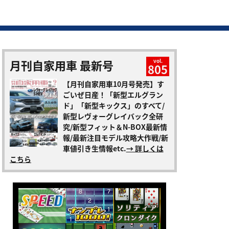
月刊自家用車 最新号
vol.
805
【月刊自家用車10月号発売】す
ごいぜ日産！「新型エルグラン
ド」「新型キックス」のすべて/
新型レヴォーグレイバック全研
究/新型フィット＆N-BOX最新情
報/最新注目モデル攻略大作戦/新
車値引き生情報etc.
→ 詳しくは
こちら