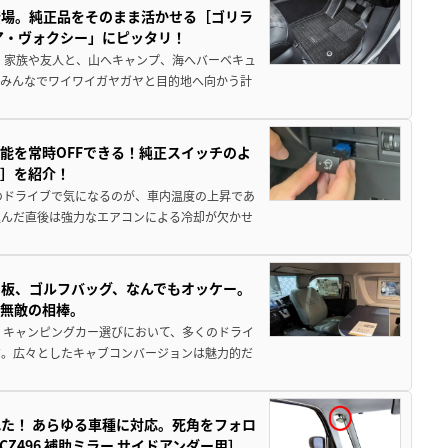
登場。純正品をそのまま活かせる［ゴリラ
ア・ヴォクシー」にピッタリ！
 家族や友人と、山へキャンプ、海へバーベキュ
でみんなでワイワイガヤガヤと目的地へ向かう計
能を常時OFFできる！純正スイッチのよ
ー］を紹介！
のドライブで気になるのが、車内温度の上昇であ
込んだ直後は強力なエアコンによる冷却が欠かせ
板、ゴルフバッグ、なんでもオッケー。
、無敵の相棒。
 キャンピングカー選びにおいて、多くのドライ
だ。広々としたキャブコンバージョンは魅力的だ
た！ あらゆる車種に対応。死角をフォロ
496 補助ミラー サイドアンダー用］