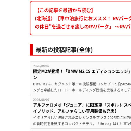
【この記事を最初から読む】
(北海道）【車中泊旅行におススメ！ RVパ
の休日”を過ごせる癒しのRVパーク」 ～RV
最新の投稿記事(全体)
2026/08/07
限定M2が登場！「BMW M2 CS エディションエッジ
ン
BMW M2は、セグメント唯一の後輪駆動コンセプトと約50:
ングと卓越したロード・ホールディング性能を実現するMモデル。BMW 
2026/08/07
アルファロメオ「ジュニア」に限定車「スポルト スペ
イブリッド、アルファらしい専用装備も充実】
イタリアらしい洗練されたエレガンスをプラス 2025年に国内
の新時代を象徴するコンパクトモデル。「Ibrida」は1.2L直3