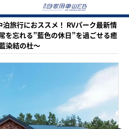
【車中泊旅行におススメ！ RVパーク最新情
常を忘れる”藍色の休日”を過ごせる癒
 藍染結の杜～