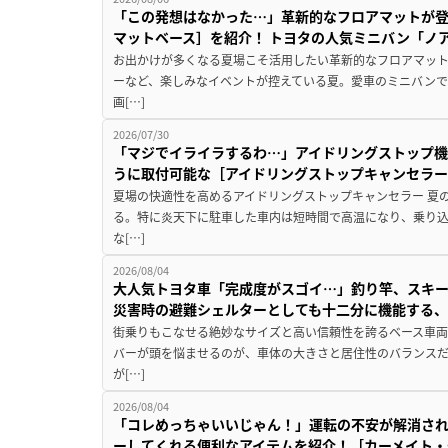
「この発想はなかった…」革新的なフロアマットが
マットベース］を紹介！ トヨタの人気ミニバン「ノ
お出かけが多くなる夏場こそ活用したい革新的なフロアマット
ーなど、楽しみなイベントが控えている夏。愛車のミニバン
画[…]
2026/07/30
「マジでイライラするわ…」アイドリングストップ機
うに取付可能な［アイドリングストップキャンセラ
夏場の快適性を高めるアイドリングストップキャンセラー 夏
る。特に炎天下に駐車した車内は短時間で高温になり、乗り
な[…]
2026/08/04
大人気トヨタ車「完成度がスゴイ…」釣り竿、スキー
災害時の避難シェルターとしても十二分に機能する
街乗りもこなせる絶妙なサイズと高い信頼性を誇るベース車両
バーが頭を悩ませるのが、車体の大きさと居住性のバランス
が[…]
2026/08/04
「コレめっちゃいいじゃん！」運転の不安が解消され
ーしてくれる便利なアイテムを紹介！［カーメイト・CZ