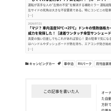
運転が苦手な人の”左側の不安”を解消する補助ミラー 運転経
左サイドの死角は大きな不安要素である。特にコンビニの駐
[…]
2026/07/21
「マジ？ 車内温度50℃→25℃」ドンキの情熱価格
威力を発揮した！［速着ワンタッチ傘型サンシェー
真夏の強い日差しでもこれがあれば安心！ 夏の駐車で気にな
はハンドルやダッシュボードが熱を持ち、エアコンが効き始め
[…]
キャンピングカー
車中泊
RVパーク
月刊自家
この記事を書いた人
オー
た自
方針
位置