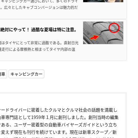
 キャンピングカー選びにおいて、多くのドライ
だ。広々としたキャブコンバージョンは魅力的だ
絶対にやって！ 過酷な夏場は特に注意。
境はタイヤにとって非常に過酷である。直射日光
高速走行による摩擦熱と相まってタイヤ内部の温
用車
キャンピングカー
ナードライバーに密着したクルマとクルマ社会の話題を満載し
動車専門誌として1959年１月に創刊しました。創刊当時の編集
である、ユーザー密着型の自動車バイヤーズガイドという立ち
を変えず現在も刊行を続けています。現在は新車スクープ／新