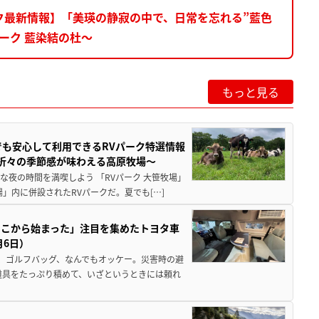
ーク最新情報】「美瑛の静寂の中で、日常を忘れる”藍色
パーク 藍染結の杜～
もっと見る
でも安心して利用できるRVパーク特選情報
季折々の季節感が味わえる高原牧場～
夜の時間を満喫しよう 「RVパーク 大笹牧場」
」内に併設されたRVパークだ。夏でも[…]
ここから始まった」注目を集めたトヨタ車
月6日）
、ゴルフバッグ、なんでもオッケー。災害時の避
道具をたっぷり積めて、いざというときには頼れ