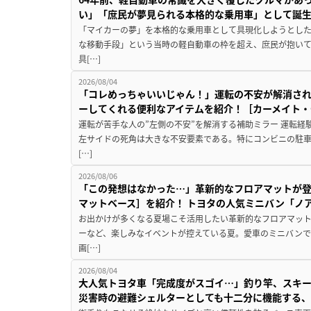
い」「庶民が夢見られる本格的な乗用車」として誕
「マイカーの夢」を本格的な乗用車として具現化しようとした
な移動手段」という当時の軽自動車の枠を超え、庶民が抱い
具[…]
2026/08/04
「コレめっちゃいいじゃん！」運転の不安が解消され
ーしてくれる便利なアイテムを紹介！［カーメイト・CZ
運転が苦手な人の”左側の不安”を解消する補助ミラー 運転経
左サイドの死角は大きな不安要素である。特にコンビニの駐
[…]
2026/08/06
「この発想はなかった…」革新的なフロアマットが
マットベース］を紹介！ トヨタの人気ミニバン「ノ
お出かけが多くなる夏場こそ活用したい革新的なフロアマット
ーなど、楽しみなイベントが控えている夏。愛車のミニバン
画[…]
2026/08/04
大人気トヨタ車「完成度がスゴイ…」釣り竿、スキー
災害時の避難シェルターとしても十二分に機能する