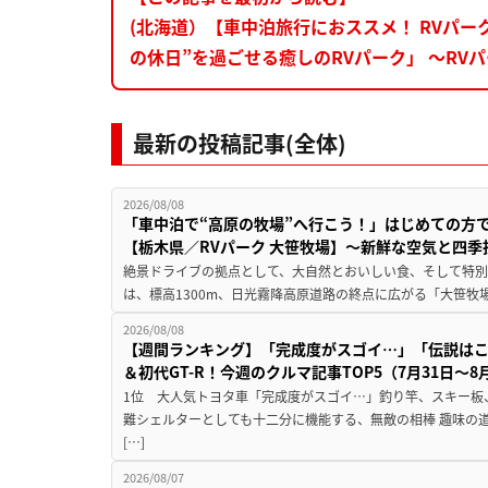
(北海道）【車中泊旅行におススメ！ RVパ
の休日”を過ごせる癒しのRVパーク」 ～RV
最新の投稿記事(全体)
2026/08/08
「車中泊で“高原の牧場”へ行こう！」はじめての方
【栃木県／RVパーク 大笹牧場】～新鮮な空気と四
絶景ドライブの拠点として、大自然とおいしい食、そして特別な
は、標高1300m、日光霧降高原道路の終点に広がる「大笹牧場
2026/08/08
【週間ランキング】「完成度がスゴイ…」「伝説は
＆初代GT-R！今週のクルマ記事TOP5（7月31日〜8
1位 大人気トヨタ車「完成度がスゴイ…」釣り竿、スキー板
難シェルターとしても十二分に機能する、無敵の相棒 趣味の
[…]
2026/08/07