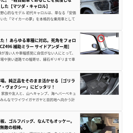
生した【マツダ・キャロル】
野心的なモデル 初代キャロルは、単なる「安価
ていた「マイカーの夢」を本格的な乗用車として
た！ あらゆる車種に対応。死角をフォロ
496 補助ミラー サイドアンダー用］
験が浅い人や車幅感覚に自信がない人にとって、
車場や狭い道路での幅寄せ、縁石ギリギリまで車
登場。純正品をそのまま活かせる［ゴリラ
ア・ヴォクシー」にピッタリ！
 家族や友人と、山へキャンプ、海へバーベキュ
でみんなでワイワイガヤガヤと目的地へ向かう計
板、ゴルフバッグ、なんでもオッケー。
、無敵の相棒。