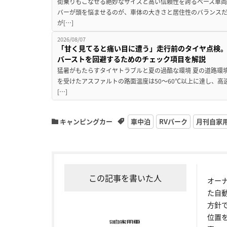
街乗りもこなせる絶妙なサイズと高い信頼性を誇るベース車両
バーが頭を悩ませるのが、車体の大きさと居住性のバランス
が[…]
2026/08/07
「甘く見てると痛い目に遭う」走行前のタイヤ点検。
バーストを回避するためのチェック項目を解説
猛暑がもたらすタイヤトラブルと夏の過酷な環境 夏の道路環
を受けたアスファルトの路面温度は50〜60℃以上に達し、
[…]
キャンピングカー
車中泊
RVパーク
月刊自家
この記事を書いた人
オー
た自
方針
位置