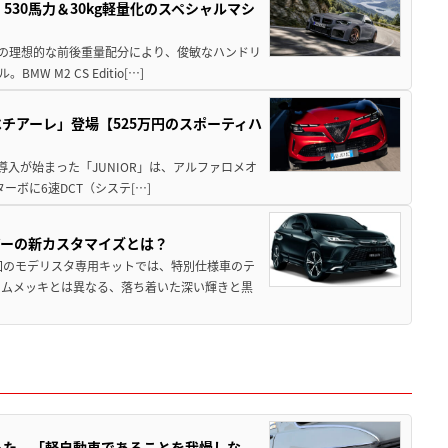
」530馬力＆30kg軽量化のスペシャルマシ
50の理想的な前後重量配分により、俊敏なハンドリ
M2 CS Editio[…]
チアーレ」登場【525万円のスポーティハ
導入が始まった「JUNIOR」は、アルファロメオ
ターボに6速DCT（システ[…]
アーの新カスタマイズとは？
回のモデリスタ専用キットでは、特別仕様車のテ
ームメッキとは異なる、落ち着いた深い輝きと黒
った。「軽自動車であることを我慢しな