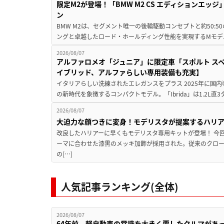
限定M2が登場！「BMW M2 CS エディションエッジ
ン
BMW M2は、セグメント唯一の後輪駆動コンセプトと約50:
ングと卓越したロード・ホールディング性能を実現するMモデル。BMW 
2026/08/07
アルファロメオ「ジュニア」に限定車「スポルト スペ
イブリッド、アルファらしい専用装備も充実】
イタリアらしい洗練されたエレガンスをプラス 2025年に国内
の新時代を象徴するコンパクトモデル。「Ibrida」は1.2L直3
2026/08/07
大迫力な顔つきに変身！モデリスタが提案するハリ
改良したハリアーに早くもモデリスタ専用キットが登場！ 今
ーマに合わせた漆黒のメッキ加飾が採用された。従来のクロ
の[…]
人気記事ランキング(全体)
2026/08/07
64年前、軽自動車の常識を大きく覆したクルマがあ