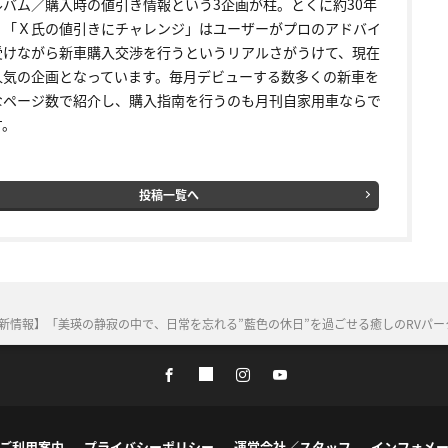
ルバム／購入時の値引き情報という3企画が柱。とくに約30年
く「Ｘ氏の値引きにチャレンジ」はユーザーがプロのアドバイ
受けながら新車購入交渉を行うというリアルさがうけて、現在
人気の企画となっています。毎月デビューする数多くの新車を
なページ数で紹介し、購入指南を行うのも月刊自家用車ならで
す。
投稿一覧へ
最新情報】「美瑛の静寂の中で、日常を忘れる”藍色の休日”を過ごせる癒しのRVパーク
ご利用案内
プライバシーポリシー
運営会社／スタッフ
インフォメ