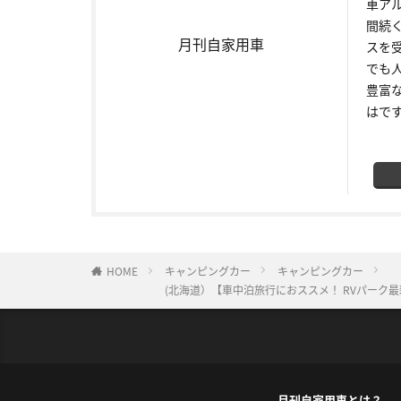
車ア
間続
月刊自家用車
スを
でも
豊富
はで
HOME
キャンピングカー
キャンピングカー
(北海道）【車中泊旅行におススメ！ RVパーク
月刊自家用車とは？