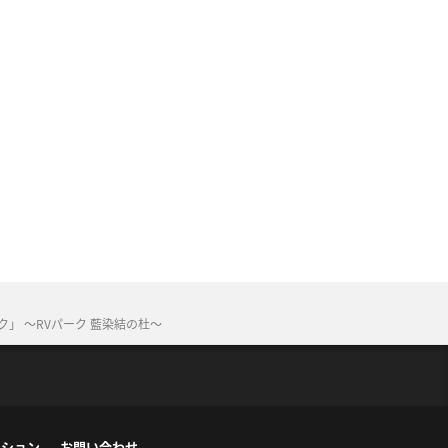
」 ～RVパーク 藍染結の杜～
ーション
お問い合わせ