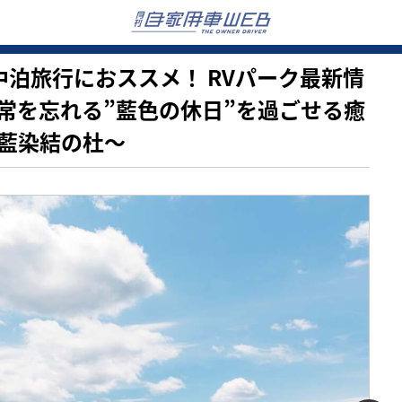
【車中泊旅行におススメ！ RVパーク最新情
常を忘れる”藍色の休日”を過ごせる癒
 藍染結の杜～