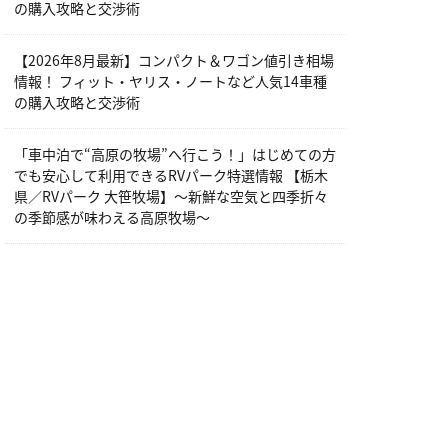
の購入攻略と交渉術
【2026年8月最新】コンパクト＆ワゴン値引き相場
情報！ フィット・ヤリス・ノートなど人気14車種
の購入攻略と交渉術
「車中泊で“高原の牧場”へ行こう！」はじめての方
でも安心して利用できるRVパーク特選情報 【栃木
県／RVパーク 大笹牧場】～新鮮な空気と四季折々
の季節感が味わえる高原牧場～