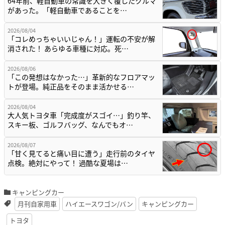
64年前、軽自動車の常識を大きく覆したクルマ
があった。「軽自動車であることを…
2026/08/04
「コレめっちゃいいじゃん！」運転の不安が解
消された！ あらゆる車種に対応。死…
2026/08/06
「この発想はなかった…」革新的なフロアマッ
トが登場。純正品をそのまま活かせる…
2026/08/04
大人気トヨタ車「完成度がスゴイ…」釣り竿、
スキー板、ゴルフバッグ、なんでもオ…
2026/08/07
「甘く見てると痛い目に遭う」走行前のタイヤ
点検。絶対にやって！ 過酷な夏場は…
キャンピングカー
月刊自家用車
ハイエースワゴン/バン
キャンピングカー
トヨタ