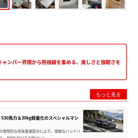
キャンパー界隈から熱視線を集める、美しさと強靭さを
もっと見る
」530馬力＆30kg軽量化のスペシャルマシ
50の理想的な前後重量配分により、俊敏なハンドリ
M2 CS Editio[…]