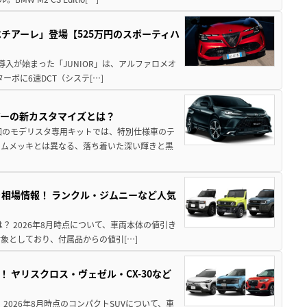
チアーレ」登場【525万円のスポーティハ
導入が始まった「JUNIOR」は、アルファロメオ
ターボに6速DCT（システ[…]
アーの新カスタマイズとは？
回のモデリスタ専用キットでは、特別仕様車のテ
ームメッキとは異なる、落ち着いた深い輝きと黒
引き相場情報！ ランクル・ジムニーなど人気
は？ 2026年8月時点について、車両本体の値引き
象としており、付属品からの値引[…]
！ ヤリスクロス・ヴェゼル・CX-30など
 2026年8月時点のコンパクトSUVについて、車