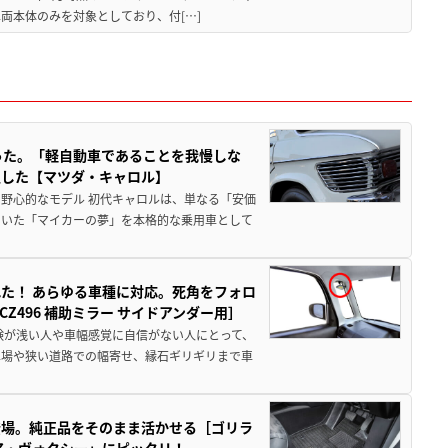
両本体のみを対象としており、付[…]
った。「軽自動車であることを我慢しな
生した【マツダ・キャロル】
野心的なモデル 初代キャロルは、単なる「安価
ていた「マイカーの夢」を本格的な乗用車として
た！ あらゆる車種に対応。死角をフォロ
496 補助ミラー サイドアンダー用］
験が浅い人や車幅感覚に自信がない人にとって、
車場や狭い道路での幅寄せ、縁石ギリギリまで車
登場。純正品をそのまま活かせる［ゴリラ