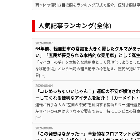
両本体の値引き目標額をランキング形式で紹介。値引き額は車
人気記事ランキング(全体)
2026/08/07
64年前、軽自動車の常識を大きく覆したクルマがあ
い」「庶民が夢見られる本格的な乗用車」として誕
「マイカーの夢」を本格的な乗用車として具現化しようとした
な移動手段」という当時の軽自動車の枠を超え、庶民が抱い
具[…]
2026/08/04
「コレめっちゃいいじゃん！」運転の不安が解消され
ーしてくれる便利なアイテムを紹介！［カーメイト・CZ
運転が苦手な人の”左側の不安”を解消する補助ミラー 運転経
左サイドの死角は大きな不安要素である。特にコンビニの駐
[…]
2026/08/06
「この発想はなかった…」革新的なフロアマットが