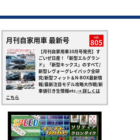
月刊自家用車 最新号
vol.
805
【月刊自家用車10月号発売】す
ごいぜ日産！「新型エルグラン
ド」「新型キックス」のすべて/
新型レヴォーグレイバック全研
究/新型フィット＆N-BOX最新情
報/最新注目モデル攻略大作戦/新
車値引き生情報etc.
→ 詳しくは
こちら