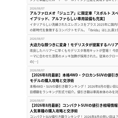
2026/08/07
アルファロメオ「ジュニア」に限定車「スポルト スペ
イブリッド、アルファらしい専用装備も充実】
イタリアらしい洗練されたエレガンスをプラス 2025年に国内
の新時代を象徴するコンパクトモデル。「Ibrida」は1.2L直3
2026/08/07
大迫力な顔つきに変身！モデリスタが提案するハリ
改良したハリアーに早くもモデリスタ専用キットが登場！ 今
ーマに合わせた漆黒のメッキ加飾が採用された。従来のクロ
の[…]
2026/08/07
【2026年8月最新】本格4WD・クロカンSUVの値
モデルの購入攻略と交渉術
本格4WD・SUVの値引き額ランキング！ 2026年8月の狙い目
目標額をランキング形式で紹介。値引き額は車両本体のみを対
2026/08/07
【2026年8月最新】コンパクトSUVの値引き相場情報
人気車種の購入攻略と交渉術
コンパクトSUV値引き額ランキング！ 2026年8月の狙い目は？