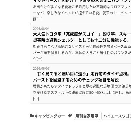
マットベース］を紹介！ トヨタの人気ミニバン「ノ
お出かけが多くなる夏場こそ活用したい革新的なフロアマット
ーなど、楽しみなイベントが控えている夏。愛車のミニバン
画[…]
2026/08/04
大人気トヨタ車「完成度がスゴイ…」釣り竿、スキー
災害時の避難シェルターとしても十二分に機能する
街乗りもこなせる絶妙なサイズと高い信頼性を誇るベース車両
バーが頭を悩ませるのが、車体の大きさと居住性のバランス
が[…]
2026/08/07
「甘く見てると痛い目に遭う」走行前のタイヤ点検。
バーストを回避するためのチェック項目を解説
猛暑がもたらすタイヤトラブルと夏の過酷な環境 夏の道路環
を受けたアスファルトの路面温度は50〜60℃以上に達し、
[…]
キャンピングカー
月刊自家用車
ハイエースワゴ