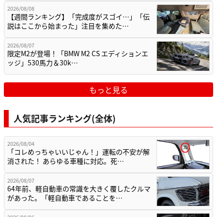
2026/08/08
【週間ランキング】「完成度がスゴイ…」「伝
説はここから始まった」注目を集めた…
2026/08/07
限定M2が登場！「BMW M2 CS エディションエ
ッジ」530馬力＆30k…
もっと見る
人気記事ランキング(全体)
2026/08/04
「コレめっちゃいいじゃん！」運転の不安が解
消された！ あらゆる車種に対応。死…
2026/08/07
64年前、軽自動車の常識を大きく覆したクルマ
があった。「軽自動車であることを…