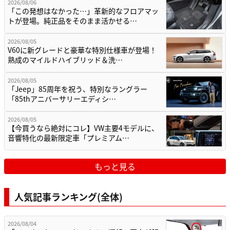
2026/08/06
「この発想はなかった…」革新的なフロアマッ
トが登場。純正品をそのまま活かせる…
2026/08/05
V60に新グレードと豪華な特別仕様車が登場！
熟成のマイルドハイブリッド＆洗…
2026/08/05
「Jeep」85周年を祝う、特別なラングラー
「85thアニバーサリーエディシ…
2026/08/05
【今買うなら絶対にコレ】VW主要4モデルに、
音響特化の最新限定車「プレミアム…
もっと見る
人気記事ランキング(全体)
2026/08/04