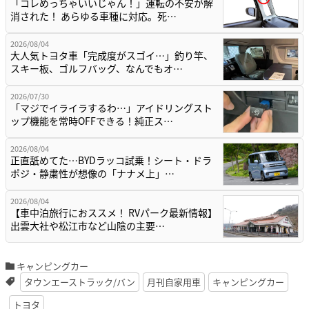
「コレめっちゃいいじゃん！」運転の不安が解
消された！ あらゆる車種に対応。死…
2026/08/04
大人気トヨタ車「完成度がスゴイ…」釣り竿、
スキー板、ゴルフバッグ、なんでもオ…
2026/07/30
「マジでイライラするわ…」アイドリングスト
ップ機能を常時OFFできる！純正ス…
2026/08/04
正直舐めてた…BYDラッコ試乗！シート・ドラ
ポジ・静粛性が想像の「ナナメ上」…
2026/08/04
【車中泊旅行におススメ！ RVパーク最新情報】
出雲大社や松江市など山陰の主要…
キャンピングカー
タウンエーストラック/バン
月刊自家用車
キャンピングカー
トヨタ