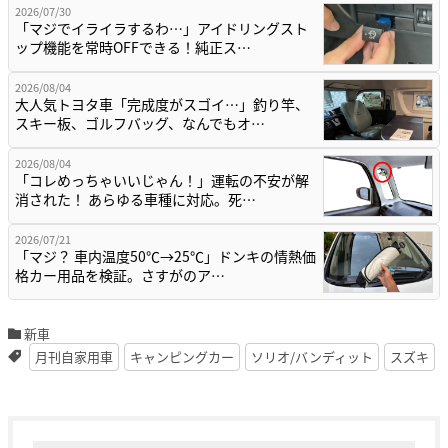
2026/07/30
「マジでイライラするわ…」アイドリングスト
ップ機能を常時OFFできる！純正ス…
2026/08/04
大人気トヨタ車「完成度がスゴイ…」釣り竿、
スキー板、ゴルフバッグ、なんでもオ…
2026/08/04
「コレめっちゃいいじゃん！」運転の不安が解
消された！ あらゆる車種に対応。死…
2026/07/21
「マジ？ 車内温度50℃→25℃」ドンキの情熱価
格カー用品を検証。さすがのア…
新車
月刊自家用車
キャンピングカー
ソリオ/バンディット
スズキ