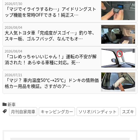
2026/07/30
「マジでイライラするわ…」アイドリングスト
ップ機能を常時OFFできる！純正ス…
2026/08/04
大人気トヨタ車「完成度がスゴイ…」釣り竿、
スキー板、ゴルフバッグ、なんでもオ…
2026/08/04
「コレめっちゃいいじゃん！」運転の不安が解
消された！ あらゆる車種に対応。死…
2026/07/21
「マジ？ 車内温度50℃→25℃」ドンキの情熱価
格カー用品を検証。さすがのア…
新車
月刊自家用車
キャンピングカー
ソリオ/バンディット
スズキ