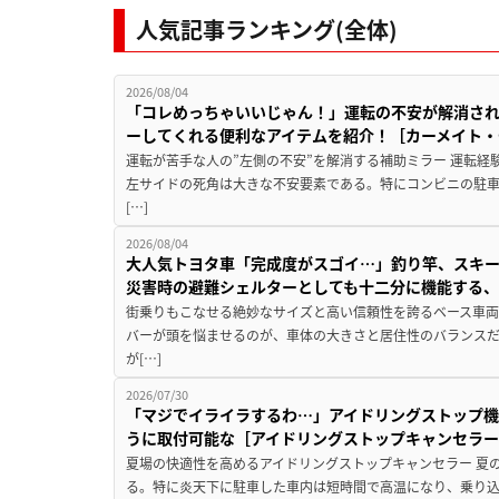
人気記事ランキング(全体)
2026/08/04
「コレめっちゃいいじゃん！」運転の不安が解消され
ーしてくれる便利なアイテムを紹介！［カーメイト・CZ
運転が苦手な人の”左側の不安”を解消する補助ミラー 運転経
左サイドの死角は大きな不安要素である。特にコンビニの駐
[…]
2026/08/04
大人気トヨタ車「完成度がスゴイ…」釣り竿、スキー
災害時の避難シェルターとしても十二分に機能する
街乗りもこなせる絶妙なサイズと高い信頼性を誇るベース車両
バーが頭を悩ませるのが、車体の大きさと居住性のバランス
が[…]
2026/07/30
「マジでイライラするわ…」アイドリングストップ機
うに取付可能な［アイドリングストップキャンセラ
夏場の快適性を高めるアイドリングストップキャンセラー 夏
る。特に炎天下に駐車した車内は短時間で高温になり、乗り