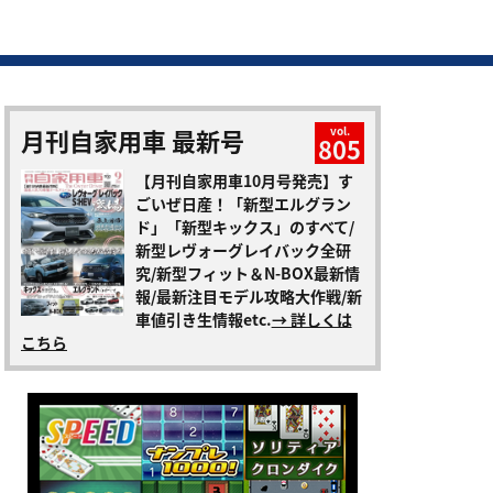
月刊自家用車 最新号
vol.
805
【月刊自家用車10月号発売】す
ごいぜ日産！「新型エルグラン
ド」「新型キックス」のすべて/
新型レヴォーグレイバック全研
究/新型フィット＆N-BOX最新情
報/最新注目モデル攻略大作戦/新
車値引き生情報etc.
→ 詳しくは
こちら