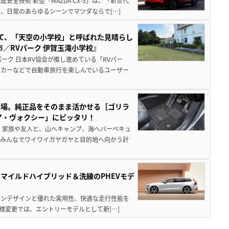
全技術 新型「MAZDA CX-5」は、「新世代
、日常のあらゆるシーンでマツダならで[…]
つて、「天空の小学校」と呼ばれた見晴らし
／RVパーク 伊賀玉滝小学校』
ーク 日本RV協会が推し進めている「RVパー
グカーなどで自動車旅行を楽しんでいるユーザー
登場。純正品をそのまま活かせる［ゴリラ
ア・ヴォクシー」にピッタリ！
 家族や友人と、山へキャンプ、海へバーベキュ
でみんなでワイワイガヤガヤと目的地へ向かう計
のマイルドハイブリッド＆洗練のPHEVモデ
ビアンデザインと優れた実用性、快適な走行性能を
様変更では、エントリーモデルとして新[…]