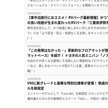
「新世代エモーショナル・デイリーコンフォート」を支える先進安
エモーショナル・デイリーコンフォート」を開発コンセプトに
2026/08/06
【車中泊旅行におススメ！ RVパーク最新情報】か
の良い校庭が生まれ変わったRVパーク『三重県伊賀市
車中泊を安心して、かつ快適に楽しみたい方におすすめのRVパ
ク」とは「より安全・安心・快適なくるま旅」をキャンピン
[…]
2026/08/06
「この発想はなかった…」革新的なフロアマットが
マットベース］を紹介！ トヨタの人気ミニバン「ノ
お出かけが多くなる夏場こそ活用したい革新的なフロアマット
ーなど、楽しみなイベントが控えている夏。愛車のミニバン
画[…]
2026/08/05
V60に新グレードと豪華な特別仕様車が登場！ 熟成
ルを新設定
エントリーモデルとして「Core B4」を新設定 スカンジナ
兼ね備えたボルボの象徴的エステート「V60」。今回の一部仕