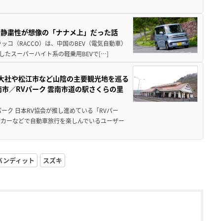
・静粛性が想像の「ナナメ上」だった話
ッコ（RACCO）は、中国のBEV（電気自動車）
たスーパーハイト系の軽乗用BEVで[…]
雲大社や松江市など山陰の主要観光地を巡る
市／RVパーク 雲南市道の駅さくらの里
ーク 日本RV協会が推し進めている「RVパー
グカーなどで自動車旅行を楽しんでいるユーザー
バンディット
スズキ