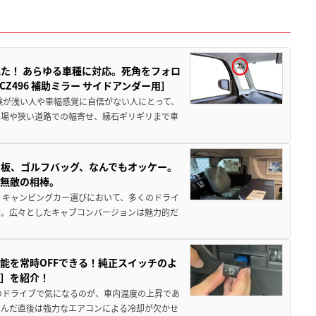
た！ あらゆる車種に対応。死角をフォロ
496 補助ミラー サイドアンダー用］
験が浅い人や車幅感覚に自信がない人にとって、
車場や狭い道路での幅寄せ、縁石ギリギリまで車
板、ゴルフバッグ、なんでもオッケー。
、無敵の相棒。
 キャンピングカー選びにおいて、多くのドライ
だ。広々としたキャブコンバージョンは魅力的だ
能を常時OFFできる！純正スイッチのよ
ー］を紹介！
のドライブで気になるのが、車内温度の上昇であ
込んだ直後は強力なエアコンによる冷却が欠かせ