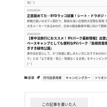
な[…]
2026/08/04
正直舐めてた…BYDラッコ試乗！シート・ドラポジ
即戦力狙いのボディ設計で、馴染み深い圧倒的大空間を実現 ラ
大手メーカーであるBYDが、日本の軽自動車市場に向けて開発し
2026/08/04
【車中泊旅行におススメ！ RVパーク最新情報】出
ベースキャンプとしても便利なRVパーク『島根県雲南
きすき緑地公園』
車中泊を安心して、かつ快適に楽しみたい方におすすめのRVパ
ク」とは「より安全・安心・快適なくるま旅」をキャンピン
[…]
新車
月刊自家用車
キャンピングカー
ソリオ/
この記事を書いた人