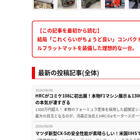
【この記事を最初から読む】
結局「これくらいがちょうど良い」コンパク
ルフラットマットを装備した理想的な一台。
最新の投稿記事(全体)
2026/08/06
HRCがコミケ108に初出展！本物F1マシン展示＆1
の本気が凄すぎる
1300万円超え！ 本物のフォーミュラ筐体を採用した超限定
最大の目玉となるのが、河森正治氏とHRCのeモータースポー
2026/08/06
マツダ新型CX-5の安全性能が素晴らしい！米国IIH