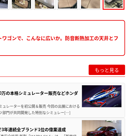
トワゴンで、こんなに広いか。防音断熱加工の天井とフ
もっと見る
300万の本格シミュレーター販売などホンダ
シミュレーターを初公開＆販売 今回の出展における
ツ部門が共同開発した特別なシミュレー[…]
Sで3年連続全ブランド1位の偉業達成