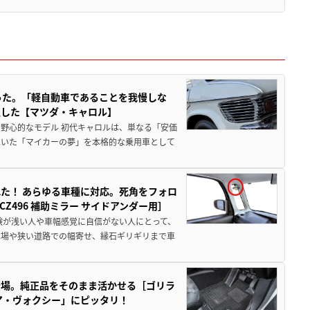
った。「軽自動車であることを我慢しな
生した【マツダ・キャロル】
野心的なモデル 初代キャロルは、単なる「安価
ていた「マイカーの夢」を本格的な乗用車として
た！ あらゆる車種に対応。死角をフォロ
496 補助ミラー サイドアンダー用］
験が浅い人や車幅感覚に自信がない人にとって、
車場や狭い道路での幅寄せ、縁石ギリギリまで車
登場。純正品をそのまま活かせる［ゴリラ
ア・ヴォクシー」にピッタリ！