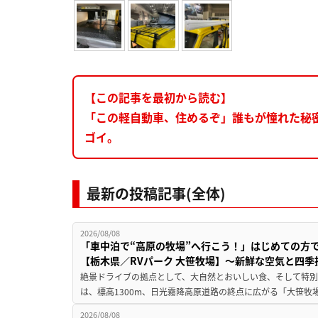
【この記事を最初から読む】
「この軽自動車、住めるぞ」誰もが憧れた秘
ゴイ。
最新の投稿記事(全体)
2026/08/08
「車中泊で“高原の牧場”へ行こう！」はじめての方
【栃木県／RVパーク 大笹牧場】～新鮮な空気と四
絶景ドライブの拠点として、大自然とおいしい食、そして特別な
は、標高1300m、日光霧降高原道路の終点に広がる「大笹牧場
2026/08/08