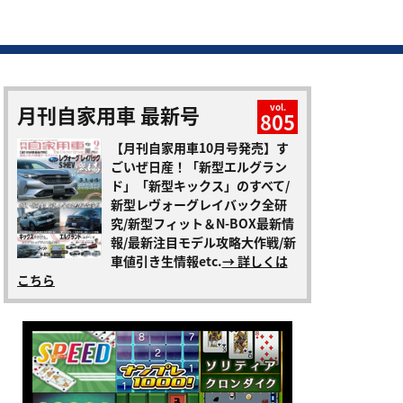
月刊自家用車 最新号
vol.
805
【月刊自家用車10月号発売】す
ごいぜ日産！「新型エルグラン
ド」「新型キックス」のすべて/
新型レヴォーグレイバック全研
究/新型フィット＆N-BOX最新情
報/最新注目モデル攻略大作戦/新
車値引き生情報etc.
→ 詳しくは
こちら