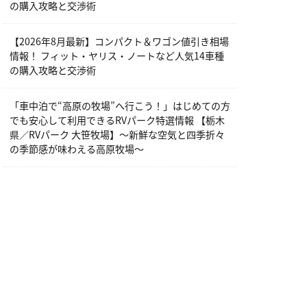
の購入攻略と交渉術
【2026年8月最新】コンパクト＆ワゴン値引き相場
情報！ フィット・ヤリス・ノートなど人気14車種
の購入攻略と交渉術
「車中泊で“高原の牧場”へ行こう！」はじめての方
でも安心して利用できるRVパーク特選情報 【栃木
県／RVパーク 大笹牧場】～新鮮な空気と四季折々
の季節感が味わえる高原牧場～