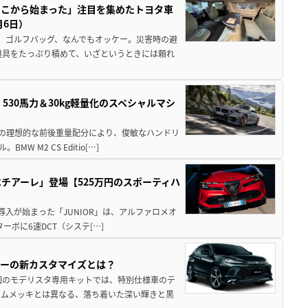
ここから始まった」注目を集めたトヨタ車
月6日）
、ゴルフバッグ、なんでもオッケー。災害時の避
道具をたっぷり積めて、いざというときには頼れ
」530馬力＆30kg軽量化のスペシャルマシ
50の理想的な前後重量配分により、俊敏なハンドリ
M2 CS Editio[…]
チアーレ」登場【525万円のスポーティハ
導入が始まった「JUNIOR」は、アルファロメオ
ターボに6速DCT（システ[…]
アーの新カスタマイズとは？
回のモデリスタ専用キットでは、特別仕様車のテ
ームメッキとは異なる、落ち着いた深い輝きと黒