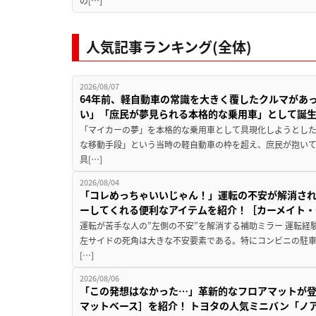
の[…]
人気記事ランキング(全体)
2026/08/07
64年前、軽自動車の常識を大きく覆したクルマがあ
い」「庶民が夢見られる本格的な乗用車」として誕
「マイカーの夢」を本格的な乗用車として具現化しようとした
な移動手段」という当時の軽自動車の枠を超え、庶民が抱い
具[…]
2026/08/04
「コレめっちゃいいじゃん！」運転の不安が解消され
ーしてくれる便利なアイテムを紹介！［カーメイト・CZ
運転が苦手な人の”左側の不安”を解消する補助ミラー 運転経
左サイドの死角は大きな不安要素である。特にコンビニの駐
[…]
2026/08/06
「この発想はなかった…」革新的なフロアマットが
マットベース］を紹介！ トヨタの人気ミニバン「ノ