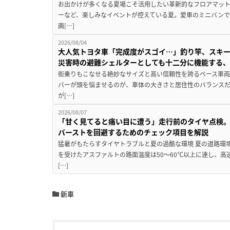
お出かけが多くなる夏場こそ活用したい革新的なフロアマット
ーなど、楽しみなイベントが控えている夏。愛車のミニバン
画[…]
2026/08/04
大人気トヨタ車「完成度がスゴイ…」釣り竿、スキー
災害時の避難シェルターとしても十二分に機能する
街乗りもこなせる絶妙なサイズと高い信頼性を誇るベース車両
バーが頭を悩ませるのが、車体の大きさと居住性のバランス
が[…]
2026/08/07
「甘く見てると痛い目に遭う」走行前のタイヤ点検。
バーストを回避するためのチェック項目を解説
猛暑がもたらすタイヤトラブルと夏の過酷な環境 夏の道路環
を受けたアスファルトの路面温度は50〜60℃以上に達し、
[…]
新車