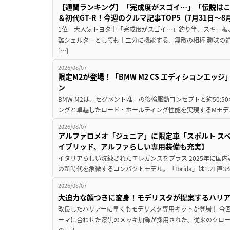
【週間ランキング】「完成度がスゴイ…」「伝説は
＆初代GT-R！今週のクルマ記事TOP5（7月31日〜8
1位 大人気トヨタ車「完成度がスゴイ…」釣り竿、スキー板
難シェルターとしても十二分に機能する、無敵の相棒 趣味の
[…]
2026/08/07
限定M2が登場！「BMW M2 CS エディションエッジ
ン
BMW M2は、セグメント唯一の後輪駆動コンセプトと約50:
ングと卓越したロード・ホールディング性能を実現するMモデル。BMW 
2026/08/07
アルファロメオ「ジュニア」に限定車「スポルト スペ
イブリッド、アルファらしい専用装備も充実】
イタリアらしい洗練されたエレガンスをプラス 2025年に国内
の新時代を象徴するコンパクトモデル。「Ibrida」は1.2L直3
2026/08/07
大迫力な顔つきに変身！モデリスタが提案するハリ
改良したハリアーに早くもモデリスタ専用キットが登場！ 今
ーマに合わせた漆黒のメッキ加飾が採用された。従来のクロ