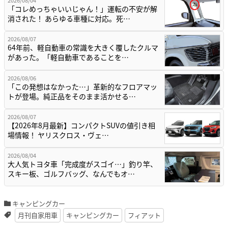
2026/08/04
「コレめっちゃいいじゃん！」運転の不安が解
消された！ あらゆる車種に対応。死…
2026/08/07
64年前、軽自動車の常識を大きく覆したクルマ
があった。「軽自動車であることを…
2026/08/06
「この発想はなかった…」革新的なフロアマッ
トが登場。純正品をそのまま活かせる…
2026/08/07
【2026年8月最新】コンパクトSUVの値引き相
場情報！ ヤリスクロス・ヴェ…
2026/08/04
大人気トヨタ車「完成度がスゴイ…」釣り竿、
スキー板、ゴルフバッグ、なんでもオ…
キャンピングカー
月刊自家用車
キャンピングカー
フィアット