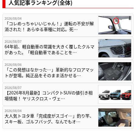
人気記事ランキング(全体)
2026/08/04
「コレめっちゃいいじゃん！」運転の不安が解
消された！ あらゆる車種に対応。死…
2026/08/07
64年前、軽自動車の常識を大きく覆したクルマ
があった。「軽自動車であることを…
2026/08/06
「この発想はなかった…」革新的なフロアマッ
トが登場。純正品をそのまま活かせる…
2026/08/07
【2026年8月最新】コンパクトSUVの値引き相
場情報！ ヤリスクロス・ヴェ…
2026/08/04
大人気トヨタ車「完成度がスゴイ…」釣り竿、
スキー板、ゴルフバッグ、なんでもオ…