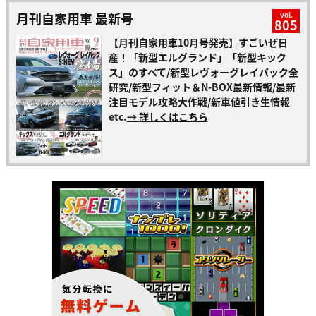
月刊自家用車 最新号
vol.
805
【月刊自家用車10月号発売】すごいぜ日
産！「新型エルグランド」「新型キック
ス」のすべて/新型レヴォーグレイバック全
研究/新型フィット＆N-BOX最新情報/最新
注目モデル攻略大作戦/新車値引き生情報
etc.
→ 詳しくはこちら