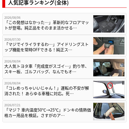
人気記事ランキング(全体)
2026/08/06
「この発想はなかった…」革新的なフロアマッ
トが登場。純正品をそのまま活かせる…
2026/07/30
「マジでイライラするわ…」アイドリングスト
ップ機能を常時OFFできる！純正ス…
2026/08/04
大人気トヨタ車「完成度がスゴイ…」釣り竿、
スキー板、ゴルフバッグ、なんでもオ…
2026/08/04
「コレめっちゃいいじゃん！」運転の不安が解
消された！ あらゆる車種に対応。死…
2026/07/21
「マジ？ 車内温度50℃→25℃」ドンキの情熱価
格カー用品を検証。さすがのア…