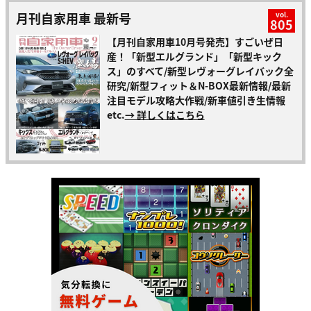
月刊自家用車 最新号
vol.
805
【月刊自家用車10月号発売】すごいぜ日
産！「新型エルグランド」「新型キック
ス」のすべて/新型レヴォーグレイバック全
研究/新型フィット＆N-BOX最新情報/最新
注目モデル攻略大作戦/新車値引き生情報
etc.
→ 詳しくはこちら