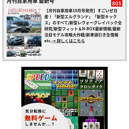
月刊自家用車 最新号
805
【月刊自家用車10月号発売】すごいぜ日
産！「新型エルグランド」「新型キック
ス」のすべて/新型レヴォーグレイバック全
研究/新型フィット＆N-BOX最新情報/最新
注目モデル攻略大作戦/新車値引き生情報
etc.
→ 詳しくはこちら