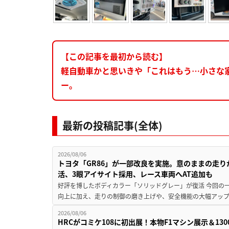
【この記事を最初から読む】
軽自動車かと思いきや「これはもう…小さな
ー。
最新の投稿記事(全体)
2026/08/06
トヨタ「GR86」が一部改良を実施。意のままの走
活、3眼アイサイト採用、レース車両へAT追加も
好評を博したボディカラー「ソリッドグレー」が復活 今回の
向上に加え、走りの制御の磨き上げや、安全機能の大幅アップデー
2026/08/06
HRCがコミケ108に初出展！本物F1マシン展示＆1