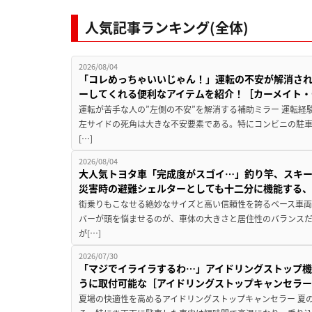
人気記事ランキング(全体)
2026/08/04
「コレめっちゃいいじゃん！」運転の不安が解消され
ーしてくれる便利なアイテムを紹介！［カーメイト・CZ
運転が苦手な人の”左側の不安”を解消する補助ミラー 運転経
左サイドの死角は大きな不安要素である。特にコンビニの駐
[…]
2026/08/04
大人気トヨタ車「完成度がスゴイ…」釣り竿、スキー
災害時の避難シェルターとしても十二分に機能する
街乗りもこなせる絶妙なサイズと高い信頼性を誇るベース車両
バーが頭を悩ませるのが、車体の大きさと居住性のバランス
が[…]
2026/07/30
「マジでイライラするわ…」アイドリングストップ機
うに取付可能な［アイドリングストップキャンセラ
夏場の快適性を高めるアイドリングストップキャンセラー 夏