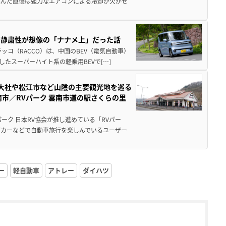
込んだ直後は強力なエアコンによる冷却が欠かせ
・静粛性が想像の「ナナメ上」だった話
ッコ（RACCO）は、中国のBEV（電気自動車）
たスーパーハイト系の軽乗用BEVで[…]
雲大社や松江市など山陰の主要観光地を巡る
市／RVパーク 雲南市道の駅さくらの里
ーク 日本RV協会が推し進めている「RVパー
グカーなどで自動車旅行を楽しんでいるユーザー
ー
軽自動車
アトレー
ダイハツ