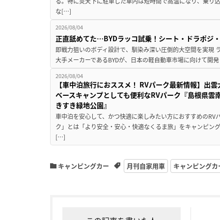
る。特に炎天下に駐車した車内は短時間で高温になり、乗り
な[…]
2026/08/04
正直舐めてた…BYDラッコ試乗！シート・ドラポジ
即戦力狙いのボディ設計で、馴染み深い圧倒的大空間を実現 ラ
大手メーカーであるBYDが、日本の軽自動車市場に向けて開発し
2026/08/04
【車中泊旅行におススメ！ RVパーク最新情報】出
ベースキャンプとしても便利なRVパーク『島根県雲南
きすき緑地公園』
車中泊を安心して、かつ快適に楽しみたい方におすすめのRVパ
ク」とは「より安全・安心・快適なくるま旅」をキャンピン
[…]
キャンピングカー
月刊自家用車
キャンピングカ