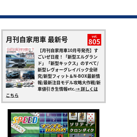
月刊自家用車 最新号
vol.
805
【月刊自家用車10月号発売】す
ごいぜ日産！「新型エルグラン
ド」「新型キックス」のすべて/
新型レヴォーグレイバック全研
究/新型フィット＆N-BOX最新情
報/最新注目モデル攻略大作戦/新
車値引き生情報etc.
→ 詳しくは
こちら