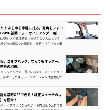
た！ あらゆる車種に対応。死角をフォロ
496 補助ミラー サイドアンダー用］
験が浅い人や車幅感覚に自信がない人にとって、
車場や狭い道路での幅寄せ、縁石ギリギリまで車
板、ゴルフバッグ、なんでもオッケー。
、無敵の相棒。
 キャンピングカー選びにおいて、多くのドライ
だ。広々としたキャブコンバージョンは魅力的だ
能を常時OFFできる！純正スイッチのよ
ー］を紹介！
のドライブで気になるのが、車内温度の上昇であ