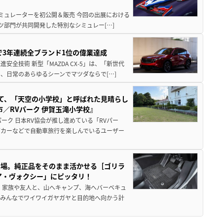
シミュレーターを初公開＆販売 今回の出展における
ツ部門が共同開発した特別なシミュレー[…]
Sで3年連続全ブランド1位の偉業達成
全技術 新型「MAZDA CX-5」は、「新世代
、日常のあらゆるシーンでマツダならで[…]
つて、「天空の小学校」と呼ばれた見晴らし
／RVパーク 伊賀玉滝小学校』
ーク 日本RV協会が推し進めている「RVパー
グカーなどで自動車旅行を楽しんでいるユーザー
登場。純正品をそのまま活かせる［ゴリラ
ア・ヴォクシー」にピッタリ！
 家族や友人と、山へキャンプ、海へバーベキュ
でみんなでワイワイガヤガヤと目的地へ向かう計