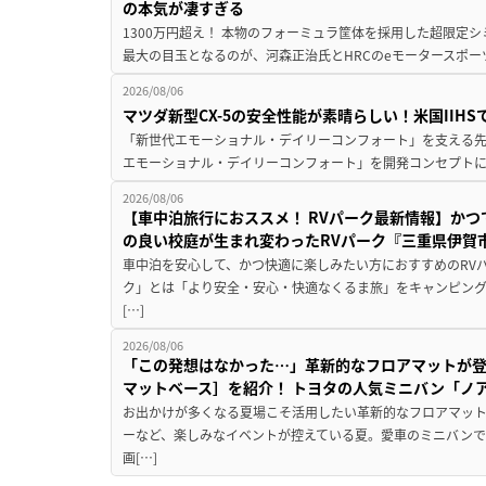
の本気が凄すぎる
1300万円超え！ 本物のフォーミュラ筐体を採用した超限定
最大の目玉となるのが、河森正治氏とHRCのeモータースポー
2026/08/06
マツダ新型CX-5の安全性能が素晴らしい！米国IIH
「新世代エモーショナル・デイリーコンフォート」を支える先進安
エモーショナル・デイリーコンフォート」を開発コンセプトに
2026/08/06
【車中泊旅行におススメ！ RVパーク最新情報】か
の良い校庭が生まれ変わったRVパーク『三重県伊賀市
車中泊を安心して、かつ快適に楽しみたい方におすすめのRVパ
ク」とは「より安全・安心・快適なくるま旅」をキャンピン
[…]
2026/08/06
「この発想はなかった…」革新的なフロアマットが
マットベース］を紹介！ トヨタの人気ミニバン「ノ
お出かけが多くなる夏場こそ活用したい革新的なフロアマット
ーなど、楽しみなイベントが控えている夏。愛車のミニバン
画[…]