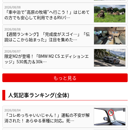
2026/08/08
「車中泊で“高原の牧場”へ行こう！」はじめて
の方でも安心して利用できるRVパ…
2026/08/08
【週間ランキング】「完成度がスゴイ…」「伝
説はここから始まった」注目を集めた…
2026/08/07
限定M2が登場！「BMW M2 CS エディションエ
ッジ」530馬力＆30k…
もっと見る
人気記事ランキング(全体)
2026/08/04
「コレめっちゃいいじゃん！」運転の不安が解
消された！ あらゆる車種に対応。死…