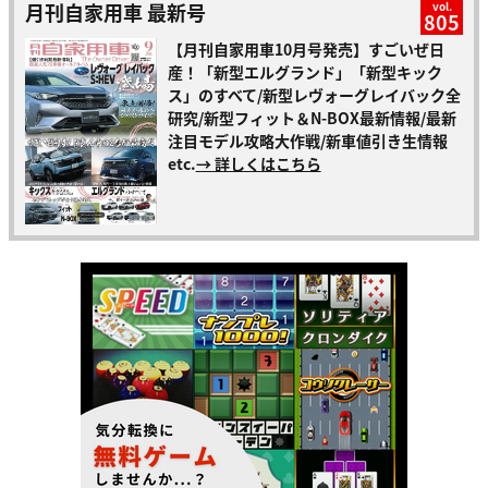
月刊自家用車 最新号
vol.
805
【月刊自家用車10月号発売】すごいぜ日
産！「新型エルグランド」「新型キック
ス」のすべて/新型レヴォーグレイバック全
研究/新型フィット＆N-BOX最新情報/最新
注目モデル攻略大作戦/新車値引き生情報
etc.
→ 詳しくはこちら