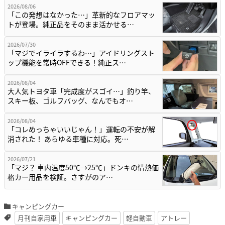
2026/08/06
「この発想はなかった…」革新的なフロアマッ
トが登場。純正品をそのまま活かせる…
2026/07/30
「マジでイライラするわ…」アイドリングスト
ップ機能を常時OFFできる！純正ス…
2026/08/04
大人気トヨタ車「完成度がスゴイ…」釣り竿、
スキー板、ゴルフバッグ、なんでもオ…
2026/08/04
「コレめっちゃいいじゃん！」運転の不安が解
消された！ あらゆる車種に対応。死…
2026/07/21
「マジ？ 車内温度50℃→25℃」ドンキの情熱価
格カー用品を検証。さすがのア…
キャンピングカー
月刊自家用車
キャンピングカー
軽自動車
アトレー