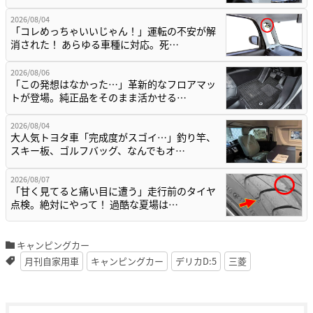
2026/08/04
「コレめっちゃいいじゃん！」運転の不安が解
消された！ あらゆる車種に対応。死…
2026/08/06
「この発想はなかった…」革新的なフロアマッ
トが登場。純正品をそのまま活かせる…
2026/08/04
大人気トヨタ車「完成度がスゴイ…」釣り竿、
スキー板、ゴルフバッグ、なんでもオ…
2026/08/07
「甘く見てると痛い目に遭う」走行前のタイヤ
点検。絶対にやって！ 過酷な夏場は…
キャンピングカー
月刊自家用車
キャンピングカー
デリカD:5
三菱