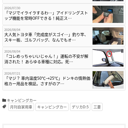
2026/07/30
「マジでイライラするわ…」アイドリングスト
ップ機能を常時OFFできる！純正ス…
2026/08/04
大人気トヨタ車「完成度がスゴイ…」釣り竿、
スキー板、ゴルフバッグ、なんでもオ…
2026/08/04
「コレめっちゃいいじゃん！」運転の不安が解
消された！ あらゆる車種に対応。死…
2026/07/21
「マジ？ 車内温度50℃→25℃」ドンキの情熱価
格カー用品を検証。さすがのア…
キャンピングカー
月刊自家用車
キャンピングカー
デリカD:5
三菱