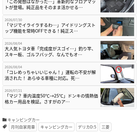
「この発想はなかった…」革新的なフロアマッ
トが登場。純正品をそのまま活かせる…
2026/07/30
「マジでイライラするわ…」アイドリングスト
ップ機能を常時OFFできる！純正ス…
2026/08/04
大人気トヨタ車「完成度がスゴイ…」釣り竿、
スキー板、ゴルフバッグ、なんでもオ…
2026/08/04
「コレめっちゃいいじゃん！」運転の不安が解
消された！ あらゆる車種に対応。死…
2026/07/21
「マジ？ 車内温度50℃→25℃」ドンキの情熱価
格カー用品を検証。さすがのア…
キャンピングカー
月刊自家用車
キャンピングカー
デリカD:5
三菱