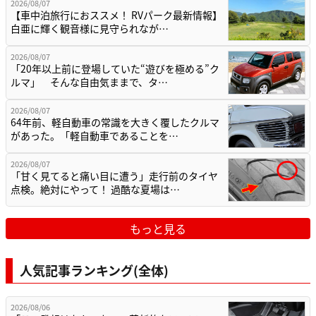
2026/08/07
【車中泊旅行におススメ！ RVパーク最新情報】
白亜に輝く観音様に見守られなが…
2026/08/07
「20年以上前に登場していた“遊びを極める”ク
ルマ」 そんな自由気ままで、タ…
2026/08/07
64年前、軽自動車の常識を大きく覆したクルマ
があった。「軽自動車であることを…
2026/08/07
「甘く見てると痛い目に遭う」走行前のタイヤ
点検。絶対にやって！ 過酷な夏場は…
もっと見る
人気記事ランキング(全体)
2026/08/06