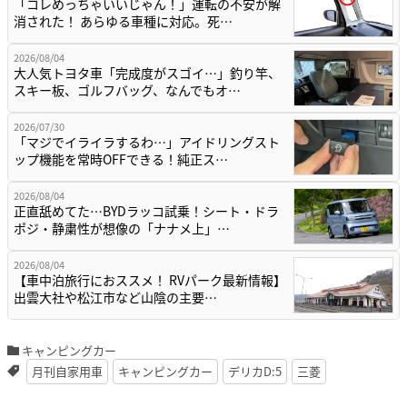
「コレめっちゃいいじゃん！」運転の不安が解
消された！ あらゆる車種に対応。死…
2026/08/04
大人気トヨタ車「完成度がスゴイ…」釣り竿、
スキー板、ゴルフバッグ、なんでもオ…
2026/07/30
「マジでイライラするわ…」アイドリングスト
ップ機能を常時OFFできる！純正ス…
2026/08/04
正直舐めてた…BYDラッコ試乗！シート・ドラ
ポジ・静粛性が想像の「ナナメ上」…
2026/08/04
【車中泊旅行におススメ！ RVパーク最新情報】
出雲大社や松江市など山陰の主要…
キャンピングカー
月刊自家用車
キャンピングカー
デリカD:5
三菱