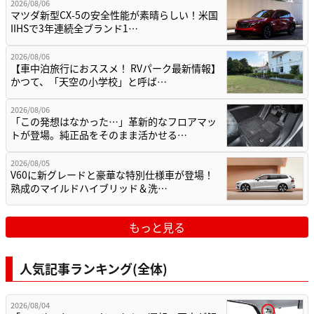
2026/08/06
マツダ新型CX-5の安全性能が素晴らしい！米国
IIHSで3年連続全ブランド1…
2026/08/06
【車中泊旅行におススメ！ RVパーク最新情報】
かつて、「天空の小学校」と呼ば…
2026/08/06
「この発想はなかった…」革新的なフロアマッ
トが登場。純正品をそのまま活かせる…
2026/08/05
V60に新グレードと豪華な特別仕様車が登場！
熟成のマイルドハイブリッド＆洗…
もっと見る
人気記事ランキング(全体)
2026/08/04