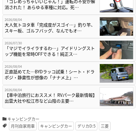
「コレめっちゃいいじゃん！」運転の不安が解
消された！ あらゆる車種に対応。死…
2026/08/04
大人気トヨタ車「完成度がスゴイ…」釣り竿、
スキー板、ゴルフバッグ、なんでもオ…
2026/07/30
「マジでイライラするわ…」アイドリングスト
ップ機能を常時OFFできる！純正ス…
2026/08/04
正直舐めてた…BYDラッコ試乗！シート・ドラ
ポジ・静粛性が想像の「ナナメ上」…
2026/08/04
【車中泊旅行におススメ！ RVパーク最新情報】
出雲大社や松江市など山陰の主要…
キャンピングカー
月刊自家用車
キャンピングカー
デリカD:5
三菱