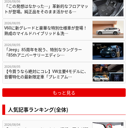
2026/08/06
「この発想はなかった…」革新的なフロアマッ
トが登場。純正品をそのまま活かせる…
2026/08/05
V60に新グレードと豪華な特別仕様車が登場！
熟成のマイルドハイブリッド＆洗…
2026/08/05
「Jeep」85周年を祝う、特別なラングラー
「85thアニバーサリーエディシ…
2026/08/05
【今買うなら絶対にコレ】VW主要4モデルに、
音響特化の最新限定車「プレミアム…
もっと見る
人気記事ランキング(全体)
2026/08/04