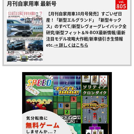
月刊自家用車 最新号
vol.
805
【月刊自家用車10月号発売】すごいぜ日
産！「新型エルグランド」「新型キック
ス」のすべて/新型レヴォーグレイバック全
研究/新型フィット＆N-BOX最新情報/最新
注目モデル攻略大作戦/新車値引き生情報
etc.
→ 詳しくはこちら