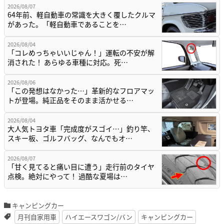
2026/08/07
64年前、軽自動車の常識を大きく覆したクルマ
があった。「軽自動車であることを…
2026/08/04
「コレめっちゃいいじゃん！」運転の不安が解
消された！ あらゆる車種に対応。死…
2026/08/06
「この発想はなかった…」革新的なフロアマッ
トが登場。純正品をそのまま活かせる…
2026/08/04
大人気トヨタ車「完成度がスゴイ…」釣り竿、
スキー板、ゴルフバッグ、なんでもオ…
2026/08/07
「甘く見てると痛い目に遭う」走行前のタイヤ
点検。絶対にやって！ 過酷な夏場は…
キャンピングカー
月刊自家用車
ハイエースワゴン/バン
キャンピングカー