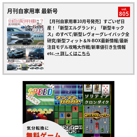
月刊自家用車 最新号
vol.
805
【月刊自家用車10月号発売】すごいぜ日
産！「新型エルグランド」「新型キック
ス」のすべて/新型レヴォーグレイバック全
研究/新型フィット＆N-BOX最新情報/最新
注目モデル攻略大作戦/新車値引き生情報
etc.
→ 詳しくはこちら