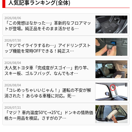
人気記事ランキング(全体)
2026/08/06
「この発想はなかった…」革新的なフロアマッ
トが登場。純正品をそのまま活かせる…
2026/07/30
「マジでイライラするわ…」アイドリングスト
ップ機能を常時OFFできる！純正ス…
2026/08/04
大人気トヨタ車「完成度がスゴイ…」釣り竿、
スキー板、ゴルフバッグ、なんでもオ…
2026/08/04
「コレめっちゃいいじゃん！」運転の不安が解
消された！ あらゆる車種に対応。死…
2026/07/21
「マジ？ 車内温度50℃→25℃」ドンキの情熱価
格カー用品を検証。さすがのア…