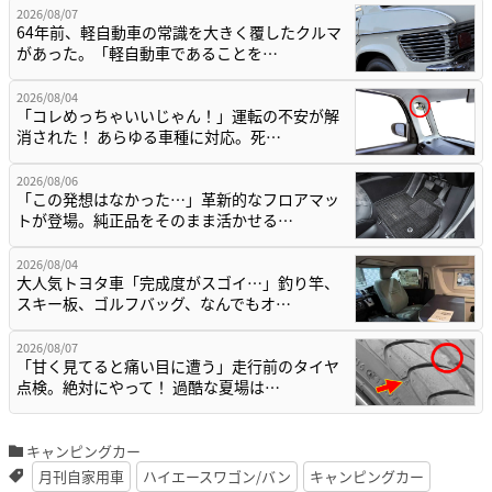
2026/08/07
64年前、軽自動車の常識を大きく覆したクルマ
があった。「軽自動車であることを…
2026/08/04
「コレめっちゃいいじゃん！」運転の不安が解
消された！ あらゆる車種に対応。死…
2026/08/06
「この発想はなかった…」革新的なフロアマッ
トが登場。純正品をそのまま活かせる…
2026/08/04
大人気トヨタ車「完成度がスゴイ…」釣り竿、
スキー板、ゴルフバッグ、なんでもオ…
2026/08/07
「甘く見てると痛い目に遭う」走行前のタイヤ
点検。絶対にやって！ 過酷な夏場は…
キャンピングカー
月刊自家用車
ハイエースワゴン/バン
キャンピングカー