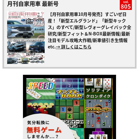
月刊自家用車 最新号
vol.
805
【月刊自家用車10月号発売】すごいぜ日
産！「新型エルグランド」「新型キック
ス」のすべて/新型レヴォーグレイバック全
研究/新型フィット＆N-BOX最新情報/最新
注目モデル攻略大作戦/新車値引き生情報
etc.
→ 詳しくはこちら