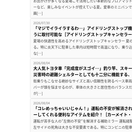
お出かけが多くなる夏場こそ活用したい革新的なフロアマット
ーなど、楽しみなイベントが控えている夏。愛車のミニバン
画[…]
2026/07/30
「マジでイライラするわ…」アイドリングストップ機
うに取付可能な［アイドリングストップキャンセラ
夏場の快適性を高めるアイドリングストップキャンセラー 夏
る。特に炎天下に駐車した車内は短時間で高温になり、乗り
な[…]
2026/08/04
大人気トヨタ車「完成度がスゴイ…」釣り竿、スキー
災害時の避難シェルターとしても十二分に機能する
街乗りもこなせる絶妙なサイズと高い信頼性を誇るベース車両
バーが頭を悩ませるのが、車体の大きさと居住性のバランス
が[…]
2026/08/04
「コレめっちゃいいじゃん！」運転の不安が解消され
ーしてくれる便利なアイテムを紹介！［カーメイト・CZ
運転が苦手な人の”左側の不安”を解消する補助ミラー 運転経
左サイドの死角は大きな不安要素である。特にコンビニの駐