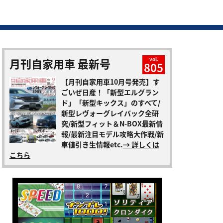
月刊自家用車 最新号
vol.
805
【月刊自家用車10月号発売】す
ごいぜ日産！「新型エルグラン
ド」「新型キックス」のすべて/
新型レヴォーグレイバック全研
究/新型フィット＆N-BOX最新情
報/最新注目モデル攻略大作戦/新
車値引き生情報etc.
→ 詳しくは
こちら