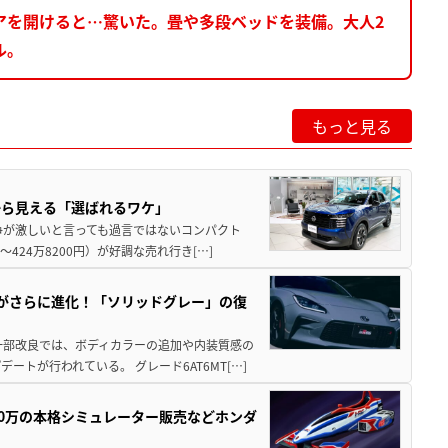
アを開けると…驚いた。畳や多段ベッドを装備。大人2
ル。
もっと見る
から見える「選ばれるワケ」
争が激しいと言っても過言ではないコンパクト
424万8200円）が好調な売れ行き[…]
りがさらに進化！「ソリッドグレー」の復
一部改良では、ボディカラーの追加や内装質感の
トが行われている。 グレード6AT6MT[…]
300万の本格シミュレーター販売などホンダ