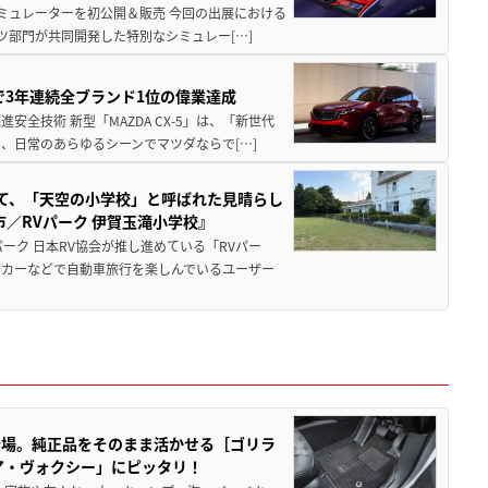
シミュレーターを初公開＆販売 今回の出展における
ツ部門が共同開発した特別なシミュレー[…]
Sで3年連続全ブランド1位の偉業達成
全技術 新型「MAZDA CX-5」は、「新世代
、日常のあらゆるシーンでマツダならで[…]
つて、「天空の小学校」と呼ばれた見晴らし
／RVパーク 伊賀玉滝小学校』
ーク 日本RV協会が推し進めている「RVパー
グカーなどで自動車旅行を楽しんでいるユーザー
登場。純正品をそのまま活かせる［ゴリラ
ア・ヴォクシー」にピッタリ！