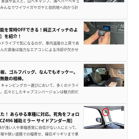
 家族や友人と、山へキャンプ、海へバーベキュ
でみんなでワイワイガヤガヤと目的地へ向かう計
能を常時OFFできる！純正スイッチのよ
ー］を紹介！
のドライブで気になるのが、車内温度の上昇であ
込んだ直後は強力なエアコンによる冷却が欠かせ
板、ゴルフバッグ、なんでもオッケー。
、無敵の相棒。
 キャンピングカー選びにおいて、多くのドライ
だ。広々としたキャブコンバージョンは魅力的だ
た！ あらゆる車種に対応。死角をフォロ
496 補助ミラー サイドアンダー用］
験が浅い人や車幅感覚に自信がない人にとって、
車場や狭い道路での幅寄せ、縁石ギリギリまで車