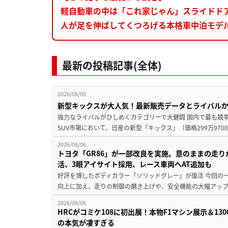
軽自動車の中は「これ家じゃん」スライドド
人が足を伸ばしてくつろげる本格車中泊モデ
最新の投稿記事(全体)
2026/08/06
新型キックスが大人気！最新販売データとライバル
強力なライバルがひしめくカテゴリーで大健闘 国内で最も競
SUV市場において、日産の新型「キックス」（価格299万9700～
2026/08/06
トヨタ「GR86」が一部改良を実施。意のままの走
活、3眼アイサイト採用、レース車両へAT追加も
好評を博したボディカラー「ソリッドグレー」が復活 今回の
向上に加え、走りの制御の磨き上げや、安全機能の大幅アップデー
2026/08/06
HRCがコミケ108に初出展！本物F1マシン展示＆1
の本気が凄すぎる