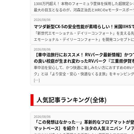
1300万円超え！ 本物のフォーミュラ筐体を採用した超限定
最大の目玉となるのが、河森正治氏とHRCのeモータースポー
2026/08/06
マツダ新型CX-5の安全性能が素晴らしい！米国IIH
「新世代エモーショナル・デイリーコンフォート」を支える先進安
エモーショナル・デイリーコンフォート」を開発コンセプトに
2026/08/06
【車中泊旅行におススメ！ RVパーク最新情報】か
の良い校庭が生まれ変わったRVパーク『三重県伊賀市
車中泊を安心して、かつ快適に楽しみたい方におすすめのRVパ
ク」とは「より安全・安心・快適なくるま旅」をキャンピン
[…]
人気記事ランキング(全体)
2026/08/06
「この発想はなかった…」革新的なフロアマットが
マットベース］を紹介！ トヨタの人気ミニバン「ノ