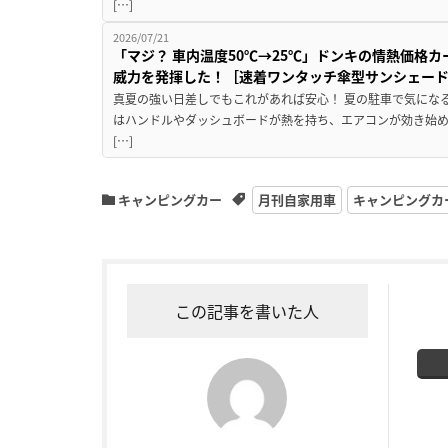
[…]
2026/07/21
「マジ？ 車内温度50℃→25℃」ドンキの情熱価格
威力を発揮した！［速着ワンタッチ傘型サンシェー
真夏の強い日差しでもこれがあれば安心！ 夏の駐車で気にな
はハンドルやダッシュボードが熱を持ち、エアコンが効き始め
[…]
キャンピングカー
月刊自家用車
キャンピングカ
この記事を書いた人