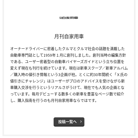
月刊自家用車
オーナードライバーに密着したクルマとクルマ社会の話題を満載した
自動車専門誌として1959年１月に創刊しました。創刊当時の編集方針
である、ユーザー密着型の自動車バイヤーズガイドという立ち位置を
変えず現在も刊行を続けています。現在は新車スクープ／新車アルバム
／購入時の値引き情報という3企画が柱。とくに約30年間続く「Ｘ氏の
値引きにチャレンジ」はユーザーがプロのアドバイスを受けながら新
車購入交渉を行うというリアルさがうけて、現在でも人気の企画とな
っています。毎月デビューする数多くの新車を豊富なページ数で紹介
し、購入指南を行うのも月刊自家用車ならではです。
投稿一覧へ