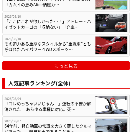
「カムイの恵みAlice納屋カ…
2026/08/10
「ここにこれが欲しかった…！」アトレー・ハ
イゼットカーゴの「収納ない」「充電…
2026/08/10
その迫力ある重厚なスタイルから“重戦車”とも
呼ばれたハイパワー４WDスポーツ…
もっと見る
人気記事ランキング(全体)
2026/08/04
「コレめっちゃいいじゃん！」運転の不安が解
消された！ あらゆる車種に対応。死…
2026/08/07
64年前、軽自動車の常識を大きく覆したクルマ
があった。「軽自動車であることを…