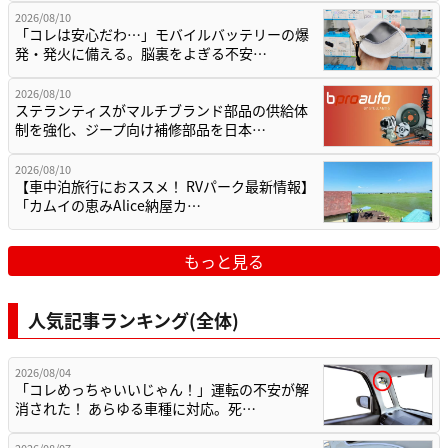
2026/08/10
「コレは安心だわ…」モバイルバッテリーの爆
発・発火に備える。脳裏をよぎる不安…
2026/08/10
ステランティスがマルチブランド部品の供給体
制を強化、ジープ向け補修部品を日本…
2026/08/10
【車中泊旅行におススメ！ RVパーク最新情報】
「カムイの恵みAlice納屋カ…
もっと見る
人気記事ランキング(全体)
2026/08/04
「コレめっちゃいいじゃん！」運転の不安が解
消された！ あらゆる車種に対応。死…