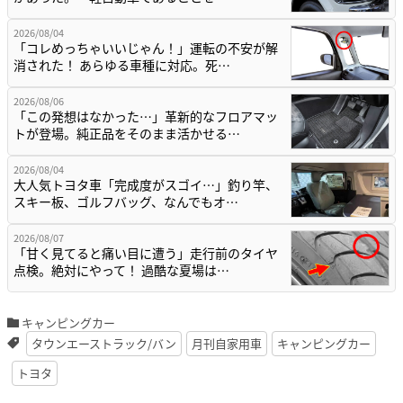
2026/08/04
「コレめっちゃいいじゃん！」運転の不安が解
消された！ あらゆる車種に対応。死…
2026/08/06
「この発想はなかった…」革新的なフロアマッ
トが登場。純正品をそのまま活かせる…
2026/08/04
大人気トヨタ車「完成度がスゴイ…」釣り竿、
スキー板、ゴルフバッグ、なんでもオ…
2026/08/07
「甘く見てると痛い目に遭う」走行前のタイヤ
点検。絶対にやって！ 過酷な夏場は…
キャンピングカー
タウンエーストラック/バン
月刊自家用車
キャンピングカー
トヨタ