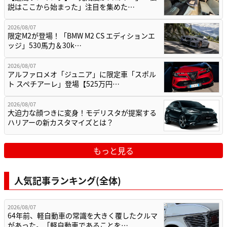
説はここから始まった」注目を集めた…
2026/08/07
限定M2が登場！「BMW M2 CS エディションエ
ッジ」530馬力＆30k…
2026/08/07
アルファロメオ「ジュニア」に限定車「スポル
ト スペチアーレ」登場【525万円…
2026/08/07
大迫力な顔つきに変身！モデリスタが提案する
ハリアーの新カスタマイズとは？
もっと見る
人気記事ランキング(全体)
2026/08/07
64年前、軽自動車の常識を大きく覆したクルマ
があった。「軽自動車であることを…