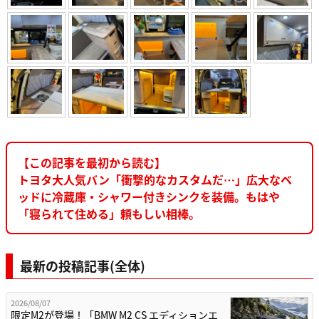
【この記事を最初から読む】
トヨタ大人気バン「衝撃的なカスタムだ…」広大なベ
ッドに冷蔵庫・シャワー付きシンクを装備。もはや
「寝られて住める」頼もしい相棒。
最新の投稿記事(全体)
2026/08/07
限定M2が登場！「BMW M2 CS エディションエ