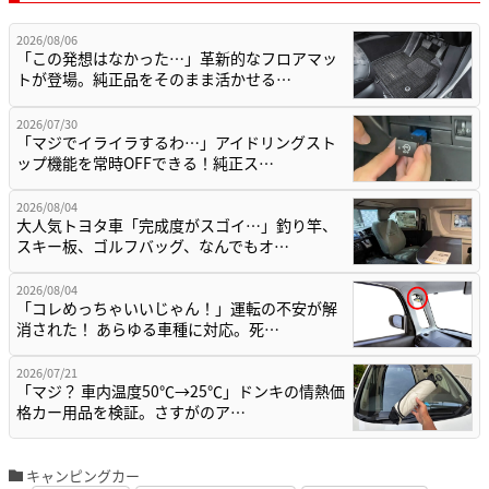
2026/08/06
「この発想はなかった…」革新的なフロアマッ
トが登場。純正品をそのまま活かせる…
2026/07/30
「マジでイライラするわ…」アイドリングスト
ップ機能を常時OFFできる！純正ス…
2026/08/04
大人気トヨタ車「完成度がスゴイ…」釣り竿、
スキー板、ゴルフバッグ、なんでもオ…
2026/08/04
「コレめっちゃいいじゃん！」運転の不安が解
消された！ あらゆる車種に対応。死…
2026/07/21
「マジ？ 車内温度50℃→25℃」ドンキの情熱価
格カー用品を検証。さすがのア…
キャンピングカー