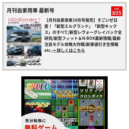
月刊自家用車 最新号
vol.
805
【月刊自家用車10月号発売】すごいぜ日
産！「新型エルグランド」「新型キック
ス」のすべて/新型レヴォーグレイバック全
研究/新型フィット＆N-BOX最新情報/最新
注目モデル攻略大作戦/新車値引き生情報
etc.
→ 詳しくはこちら