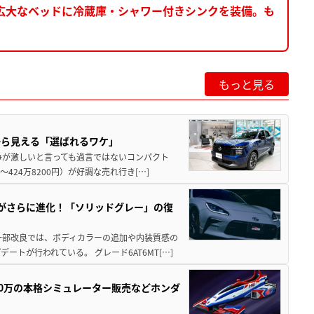
広大なベッドに冷蔵庫・シャワー付きシンクを装備。も
もっと見る
から見える「選ばれるワケ」
争が激しいと言っても過言ではないコンパクト
424万8200円）が好調な売れ行き[…]
りがさらに進化！「ソリッドグレー」の復
一部改良では、ボディカラーの追加や内装質感の
トが行われている。 グレード6AT6MT[…]
300万の本格シミュレーター販売などホンダ