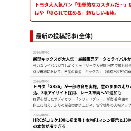
トヨタ大人気バン「衝撃的なカスタムだ…」
はや「寝られて住める」頼もしい相棒。
最新の投稿記事(全体)
2026/08/06
新型キックスが大人気！最新販売データとライバル
強力なライバルがひしめくカテゴリーで大健闘 国内で最も競
SUV市場において、日産の新型「キックス」（価格299万9700～
2026/08/06
トヨタ「GR86」が一部改良を実施。意のままの走
活、3眼アイサイト採用、レース車両へAT追加も
好評を博したボディカラー「ソリッドグレー」が復活 今回の
向上に加え、走りの制御の磨き上げや、安全機能の大幅アップデー
2026/08/06
HRCがコミケ108に初出展！本物F1マシン展示＆1
の本気が凄すぎる