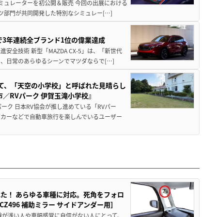
シミュレーターを初公開＆販売 今回の出展における
ツ部門が共同開発した特別なシミュレー[…]
Sで3年連続全ブランド1位の偉業達成
全技術 新型「MAZDA CX-5」は、「新世代
、日常のあらゆるシーンでマツダならで[…]
つて、「天空の小学校」と呼ばれた見晴らし
／RVパーク 伊賀玉滝小学校』
ーク 日本RV協会が推し進めている「RVパー
グカーなどで自動車旅行を楽しんでいるユーザー
た！ あらゆる車種に対応。死角をフォロ
496 補助ミラー サイドアンダー用］
験が浅い人や車幅感覚に自信がない人にとって、