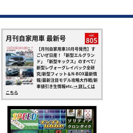
月刊自家用車 最新号
vol.
805
【月刊自家用車10月号発売】す
ごいぜ日産！「新型エルグラン
ド」「新型キックス」のすべて/
新型レヴォーグレイバック全研
究/新型フィット＆N-BOX最新情
報/最新注目モデル攻略大作戦/新
車値引き生情報etc.
→ 詳しくは
こちら