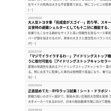
左サイドの死角は大きな不安要素である。特にコンビニの駐
[…]
2026/08/04
大人気トヨタ車「完成度がスゴイ…」釣り竿、スキー
災害時の避難シェルターとしても十二分に機能する
街乗りもこなせる絶妙なサイズと高い信頼性を誇るベース車両
バーが頭を悩ませるのが、車体の大きさと居住性のバランス
が[…]
2026/07/30
「マジでイライラするわ…」アイドリングストップ機
うに取付可能な［アイドリングストップキャンセラ
夏場の快適性を高めるアイドリングストップキャンセラー 夏
る。特に炎天下に駐車した車内は短時間で高温になり、乗り
な[…]
2026/08/04
正直舐めてた…BYDラッコ試乗！シート・ドラポジ
即戦力狙いのボディ設計で、馴染み深い圧倒的大空間を実現 ラ
大手メーカーであるBYDが、日本の軽自動車市場に向けて開発し
2026/08/04