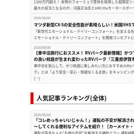
1300万円超え！ 本物のフォーミュラ筐体を採用した超限定
最大の目玉となるのが、河森正治氏とHRCのeモータースポー
2026/08/06
マツダ新型CX-5の安全性能が素晴らしい！米国IIH
「新世代エモーショナル・デイリーコンフォート」を支える先進安
エモーショナル・デイリーコンフォート」を開発コンセプトに
2026/08/06
【車中泊旅行におススメ！ RVパーク最新情報】か
の良い校庭が生まれ変わったRVパーク『三重県伊賀市
車中泊を安心して、かつ快適に楽しみたい方におすすめのRVパ
ク」とは「より安全・安心・快適なくるま旅」をキャンピン
[…]
人気記事ランキング(全体)
2026/08/04
「コレめっちゃいいじゃん！」運転の不安が解消され
ーしてくれる便利なアイテムを紹介！［カーメイト・CZ
運転が苦手な人の”左側の不安”を解消する補助ミラー 運転経