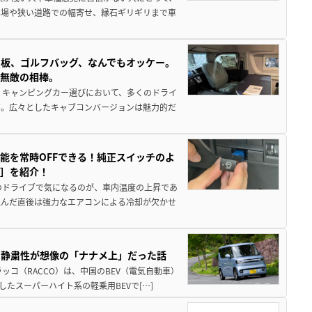
車場や狭い道路での幅寄せ、縁石ギリギリまで車
板、ゴルフバッグ、なんでもオッケー。
、無敵の相棒。
 キャンピングカー選びにおいて、多くのドライ
だ。広々としたキャブコンバージョンは魅力的だ
能を常時OFFできる！純正スイッチのよ
ー］を紹介！
のドライブで気になるのが、車内温度の上昇であ
込んだ直後は強力なエアコンによる冷却が欠かせ
・静粛性が想像の「ナナメ上」だった話
ッコ（RACCO）は、中国のBEV（電気自動車）
たスーパーハイト系の軽乗用BEVで[…]