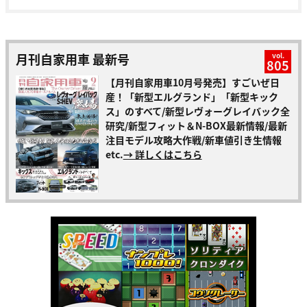
月刊自家用車 最新号
vol.
805
【月刊自家用車10月号発売】すごいぜ日
産！「新型エルグランド」「新型キック
ス」のすべて/新型レヴォーグレイバック全
研究/新型フィット＆N-BOX最新情報/最新
注目モデル攻略大作戦/新車値引き生情報
etc.
→ 詳しくはこちら