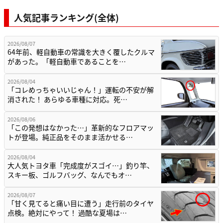
人気記事ランキング(全体)
2026/08/07
64年前、軽自動車の常識を大きく覆したクルマ
があった。「軽自動車であることを…
2026/08/04
「コレめっちゃいいじゃん！」運転の不安が解
消された！ あらゆる車種に対応。死…
2026/08/06
「この発想はなかった…」革新的なフロアマッ
トが登場。純正品をそのまま活かせる…
2026/08/04
大人気トヨタ車「完成度がスゴイ…」釣り竿、
スキー板、ゴルフバッグ、なんでもオ…
2026/08/07
「甘く見てると痛い目に遭う」走行前のタイヤ
点検。絶対にやって！ 過酷な夏場は…