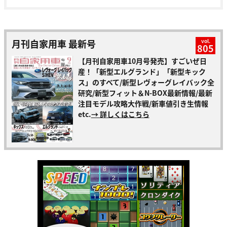
月刊自家用車 最新号
vol.
805
【月刊自家用車10月号発売】すごいぜ日
産！「新型エルグランド」「新型キック
ス」のすべて/新型レヴォーグレイバック全
研究/新型フィット＆N-BOX最新情報/最新
注目モデル攻略大作戦/新車値引き生情報
etc.
→ 詳しくはこちら