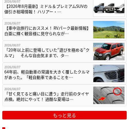
2026/08/07
【2026年8月最新】ミドル＆プレミアムSUVの
値引き相場情報！ ハリアー・…
2026/08/07
【車中泊旅行におススメ！ RVパーク最新情報】
白亜に輝く観音様に見守られなが…
2026/08/07
「20年以上前に登場していた“遊びを極める”ク
ルマ」 そんな自由気ままで、タ…
2026/08/07
64年前、軽自動車の常識を大きく覆したクルマ
があった。「軽自動車であることを…
2026/08/07
「甘く見てると痛い目に遭う」走行前のタイヤ
点検。絶対にやって！ 過酷な夏場は…
もっと見る