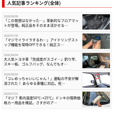
人気記事ランキング(全体)
2026/08/06
「この発想はなかった…」革新的なフロアマッ
トが登場。純正品をそのまま活かせる…
2026/07/30
「マジでイライラするわ…」アイドリングスト
ップ機能を常時OFFできる！純正ス…
2026/08/04
大人気トヨタ車「完成度がスゴイ…」釣り竿、
スキー板、ゴルフバッグ、なんでもオ…
2026/08/04
「コレめっちゃいいじゃん！」運転の不安が解
消された！ あらゆる車種に対応。死…
2026/07/21
「マジ？ 車内温度50℃→25℃」ドンキの情熱価
格カー用品を検証。さすがのア…