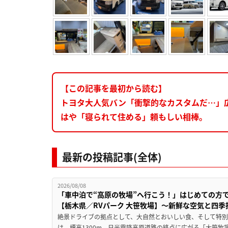
【この記事を最初から読む】
トヨタ大人気バン「衝撃的なカスタムだ…」
はや「寝られて住める」頼もしい相棒。
最新の投稿記事(全体)
2026/08/08
「車中泊で“高原の牧場”へ行こう！」はじめての方
【栃木県／RVパーク 大笹牧場】～新鮮な空気と四
絶景ドライブの拠点として、大自然とおいしい食、そして特別な
は、標高1300m、日光霧降高原道路の終点に広がる「大笹牧場