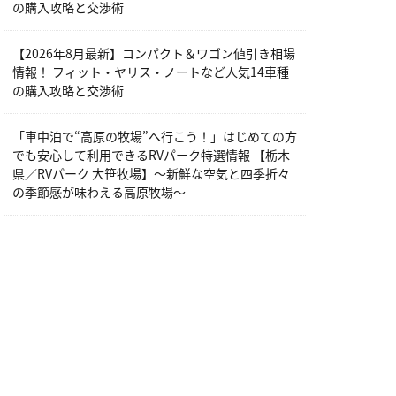
の購入攻略と交渉術
【2026年8月最新】コンパクト＆ワゴン値引き相場
情報！ フィット・ヤリス・ノートなど人気14車種
の購入攻略と交渉術
「車中泊で“高原の牧場”へ行こう！」はじめての方
でも安心して利用できるRVパーク特選情報 【栃木
県／RVパーク 大笹牧場】～新鮮な空気と四季折々
の季節感が味わえる高原牧場～