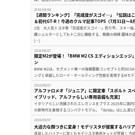
2026/08/08
【週間ランキング】「完成度がスゴイ…」「伝説は
＆初代GT-R！今週のクルマ記事TOP5（7月31日〜8
1位 大人気トヨタ車「完成度がスゴイ…」釣り竿、スキー板
難シェルターとしても十二分に機能する、無敵の相棒 趣味の
[…]
2026/08/07
限定M2が登場！「BMW M2 CS エディションエッジ
ン
BMW M2は、セグメント唯一の後輪駆動コンセプトと約50:
ングと卓越したロード・ホールディング性能を実現するMモデル。BMW 
2026/08/07
アルファロメオ「ジュニア」に限定車「スポルト スペ
イブリッド、アルファらしい専用装備も充実】
イタリアらしい洗練されたエレガンスをプラス 2025年に国内
の新時代を象徴するコンパクトモデル。「Ibrida」は1.2L直3
2026/08/07
大迫力な顔つきに変身！モデリスタが提案するハリ
改良したハリアーに早くもモデリスタ専用キットが登場！ 今