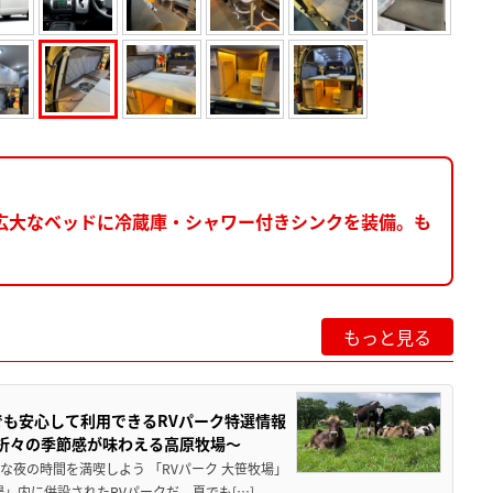
広大なベッドに冷蔵庫・シャワー付きシンクを装備。も
もっと見る
でも安心して利用できるRVパーク特選情報
季折々の季節感が味わえる高原牧場～
夜の時間を満喫しよう 「RVパーク 大笹牧場」
」内に併設されたRVパークだ。夏でも[…]