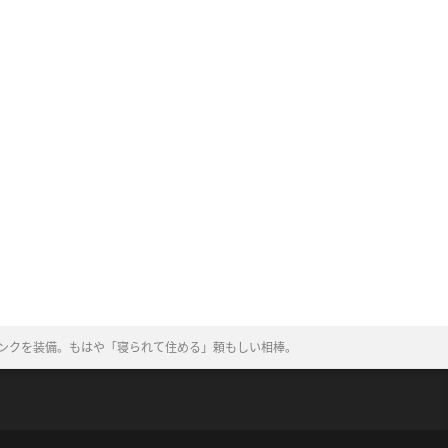
ンクを装備。もはや「寝られて住める」頼もしい相棒。