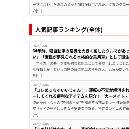
ーマに合わせた漆黒のメッキ加飾が採用された。従来のクロ
の[…]
人気記事ランキング(全体)
2026/08/07
64年前、軽自動車の常識を大きく覆したクルマがあ
い」「庶民が夢見られる本格的な乗用車」として誕
「マイカーの夢」を本格的な乗用車として具現化しようとした
な移動手段」という当時の軽自動車の枠を超え、庶民が抱い
具[…]
2026/08/04
「コレめっちゃいいじゃん！」運転の不安が解消され
ーしてくれる便利なアイテムを紹介！［カーメイト・CZ
運転が苦手な人の”左側の不安”を解消する補助ミラー 運転経
左サイドの死角は大きな不安要素である。特にコンビニの駐
[…]
2026/08/06