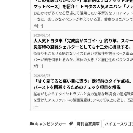
「この発想はなかった…」革新的なフロアマットが
マットベース］を紹介！ トヨタの人気ミニバン「ノ
お出かけが多くなる夏場こそ活用したい革新的なフロアマット
ーなど、楽しみなイベントが控えている夏。愛車のミニバン
画[…]
2026/08/04
大人気トヨタ車「完成度がスゴイ…」釣り竿、スキー
災害時の避難シェルターとしても十二分に機能する
街乗りもこなせる絶妙なサイズと高い信頼性を誇るベース車両
バーが頭を悩ませるのが、車体の大きさと居住性のバランス
が[…]
2026/08/07
「甘く見てると痛い目に遭う」走行前のタイヤ点検。
バーストを回避するためのチェック項目を解説
猛暑がもたらすタイヤトラブルと夏の過酷な環境 夏の道路環
を受けたアスファルトの路面温度は50〜60℃以上に達し、
[…]
キャンピングカー
月刊自家用車
ハイエースワゴ