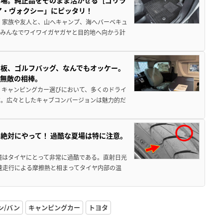
登場。純正品をそのまま活かせる［ゴリラ
ア・ヴォクシー」にピッタリ！
 家族や友人と、山へキャンプ、海へバーベキュ
でみんなでワイワイガヤガヤと目的地へ向かう計
板、ゴルフバッグ、なんでもオッケー。
、無敵の相棒。
 キャンピングカー選びにおいて、多くのドライ
だ。広々としたキャブコンバージョンは魅力的だ
絶対にやって！ 過酷な夏場は特に注意。
境はタイヤにとって非常に過酷である。直射日光
高速走行による摩擦熱と相まってタイヤ内部の温
ン/バン
キャンピングカー
トヨタ