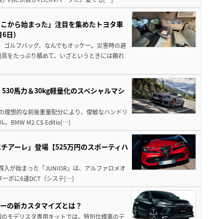
ここから始まった」注目を集めたトヨタ車
月6日）
、ゴルフバッグ、なんでもオッケー。災害時の避
道具をたっぷり積めて、いざというときには頼れ
」530馬力＆30kg軽量化のスペシャルマシ
50の理想的な前後重量配分により、俊敏なハンドリ
M2 CS Editio[…]
チアーレ」登場【525万円のスポーティハ
導入が始まった「JUNIOR」は、アルファロメオ
ターボに6速DCT（システ[…]
アーの新カスタマイズとは？
回のモデリスタ専用キットでは、特別仕様車のテ