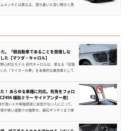
ームメッキとは異なる、落ち着いた深い輝きと黒
った。「軽自動車であることを我慢しな
生した【マツダ・キャロル】
野心的なモデル 初代キャロルは、単なる「安価
ていた「マイカーの夢」を本格的な乗用車として
た！ あらゆる車種に対応。死角をフォロ
496 補助ミラー サイドアンダー用］
験が浅い人や車幅感覚に自信がない人にとって、
車場や狭い道路での幅寄せ、縁石ギリギリまで車