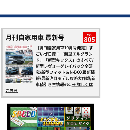
月刊自家用車 最新号
vol.
805
【月刊自家用車10月号発売】す
ごいぜ日産！「新型エルグラン
ド」「新型キックス」のすべて/
新型レヴォーグレイバック全研
究/新型フィット＆N-BOX最新情
報/最新注目モデル攻略大作戦/新
車値引き生情報etc.
→ 詳しくは
こちら