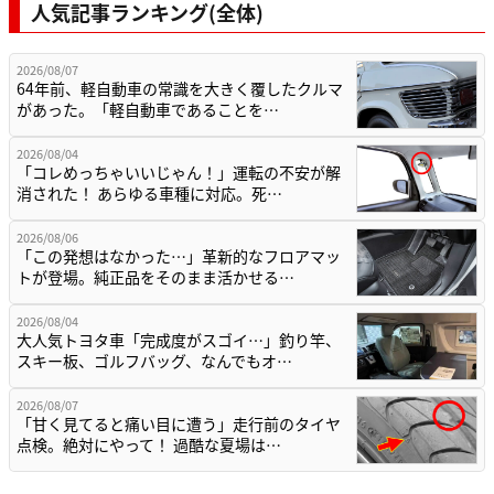
人気記事ランキング(全体)
2026/08/07
64年前、軽自動車の常識を大きく覆したクルマ
があった。「軽自動車であることを…
2026/08/04
「コレめっちゃいいじゃん！」運転の不安が解
消された！ あらゆる車種に対応。死…
2026/08/06
「この発想はなかった…」革新的なフロアマッ
トが登場。純正品をそのまま活かせる…
2026/08/04
大人気トヨタ車「完成度がスゴイ…」釣り竿、
スキー板、ゴルフバッグ、なんでもオ…
2026/08/07
「甘く見てると痛い目に遭う」走行前のタイヤ
点検。絶対にやって！ 過酷な夏場は…