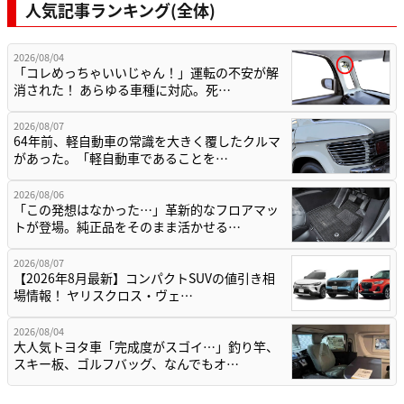
人気記事ランキング(全体)
2026/08/04
「コレめっちゃいいじゃん！」運転の不安が解
消された！ あらゆる車種に対応。死…
2026/08/07
64年前、軽自動車の常識を大きく覆したクルマ
があった。「軽自動車であることを…
2026/08/06
「この発想はなかった…」革新的なフロアマッ
トが登場。純正品をそのまま活かせる…
2026/08/07
【2026年8月最新】コンパクトSUVの値引き相
場情報！ ヤリスクロス・ヴェ…
2026/08/04
大人気トヨタ車「完成度がスゴイ…」釣り竿、
スキー板、ゴルフバッグ、なんでもオ…