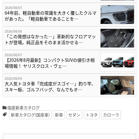
2026/08/07
64年前、軽自動車の常識を大きく覆したクルマ
があった。「軽自動車であることを…
2026/08/06
「この発想はなかった…」革新的なフロアマッ
トが登場。純正品をそのまま活かせる…
2026/08/07
【2026年8月最新】コンパクトSUVの値引き相
場情報！ ヤリスクロス・ヴェ…
2026/08/04
大人気トヨタ車「完成度がスゴイ…」釣り竿、
スキー板、ゴルフバッグ、なんでもオ…
国産新車カタログ
新車カタログ(国産車)
新車
セダン
トヨタ
カローラ