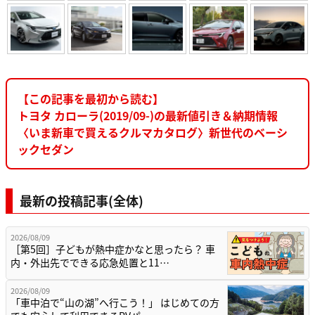
【この記事を最初から読む】
トヨタ カローラ(2019/09-)の最新値引き＆納期情報
〈いま新車で買えるクルマカタログ〉新世代のベーシ
ックセダン
最新の投稿記事(全体)
2026/08/09
［第5回］子どもが熱中症かなと思ったら？ 車
内・外出先でできる応急処置と11…
2026/08/09
「車中泊で“山の湖”へ行こう！」 はじめての方