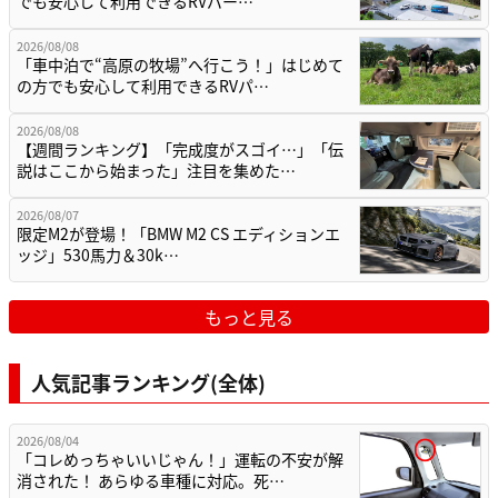
でも安心して利用できるRVパー…
2026/08/08
「車中泊で“高原の牧場”へ行こう！」はじめて
の方でも安心して利用できるRVパ…
2026/08/08
【週間ランキング】「完成度がスゴイ…」「伝
説はここから始まった」注目を集めた…
2026/08/07
限定M2が登場！「BMW M2 CS エディションエ
ッジ」530馬力＆30k…
もっと見る
人気記事ランキング(全体)
2026/08/04
「コレめっちゃいいじゃん！」運転の不安が解
消された！ あらゆる車種に対応。死…