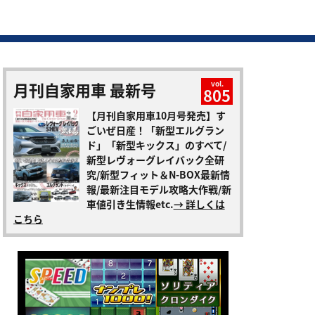
月刊自家用車 最新号
vol.
805
【月刊自家用車10月号発売】す
ごいぜ日産！「新型エルグラン
ド」「新型キックス」のすべて/
新型レヴォーグレイバック全研
究/新型フィット＆N-BOX最新情
報/最新注目モデル攻略大作戦/新
車値引き生情報etc.
→ 詳しくは
こちら