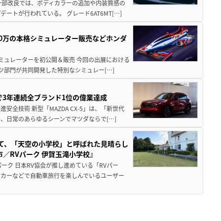
一部改良では、ボディカラーの追加や内装質感の
トが行われている。 グレード6AT6MT[…]
300万の本格シミュレーター販売などホンダ
シミュレーターを初公開＆販売 今回の出展における
ツ部門が共同開発した特別なシミュレー[…]
Sで3年連続全ブランド1位の偉業達成
全技術 新型「MAZDA CX-5」は、「新世代
、日常のあらゆるシーンでマツダならで[…]
つて、「天空の小学校」と呼ばれた見晴らし
／RVパーク 伊賀玉滝小学校』
ーク 日本RV協会が推し進めている「RVパー
グカーなどで自動車旅行を楽しんでいるユーザー