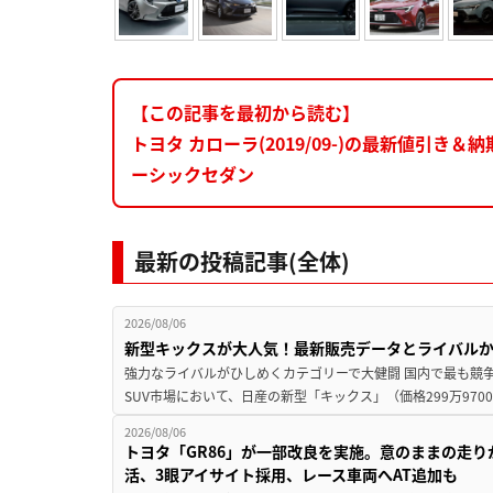
【この記事を最初から読む】
トヨタ カローラ(2019/09-)の最新値引
ーシックセダン
最新の投稿記事(全体)
2026/08/06
新型キックスが大人気！最新販売データとライバル
強力なライバルがひしめくカテゴリーで大健闘 国内で最も競
SUV市場において、日産の新型「キックス」（価格299万9700～
2026/08/06
トヨタ「GR86」が一部改良を実施。意のままの走
活、3眼アイサイト採用、レース車両へAT追加も