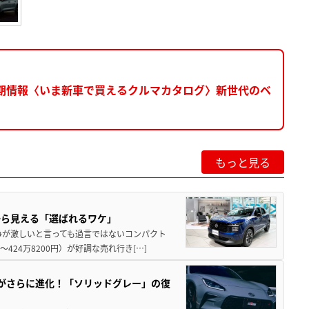
き＆納期情報〈いま新車で買えるクルマカタログ〉新世代のベ
もっと見る
から見える「選ばれるワケ」
争が激しいと言っても過言ではないコンパクト
424万8200円）が好調な売れ行き[…]
りがさらに進化！「ソリッドグレー」の復