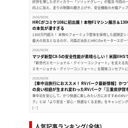
好評を博したボディカラー「ソリッドグレー」が復活 今回の
向上に加え、走りの制御の磨き上げや、安全機能の大幅アップデー
2026/08/06
HRCがコミケ108に初出展！本物F1マシン展示＆1
の本気が凄すぎる
1300万円超え！ 本物のフォーミュラ筐体を採用した超限定
最大の目玉となるのが、河森正治氏とHRCのeモータースポー
2026/08/06
マツダ新型CX-5の安全性能が素晴らしい！米国IIH
「新世代エモーショナル・デイリーコンフォート」を支える先進安
エモーショナル・デイリーコンフォート」を開発コンセプトに
2026/08/06
【車中泊旅行におススメ！ RVパーク最新情報】か
の良い校庭が生まれ変わったRVパーク『三重県伊賀市
車中泊を安心して、かつ快適に楽しみたい方におすすめのRVパ
ク」とは「より安全・安心・快適なくるま旅」をキャンピン
[…]
人気記事ランキング(全体)