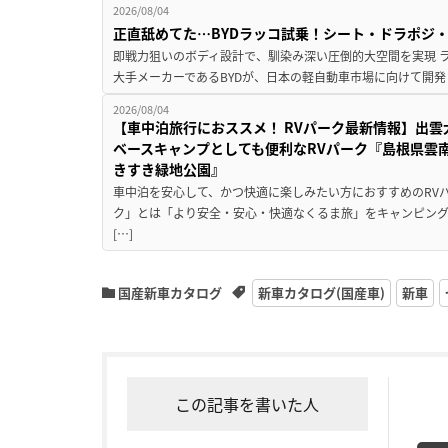
2026/08/04
正直舐めてた…BYDラッコ試乗！シート・ドラポジ
即戦力狙いのボディ設計で、馴染み深い圧倒的大空間を実現 ラ
大手メーカーであるBYDが、日本の軽自動車市場に向けて開発し
2026/08/04
【車中泊旅行におススメ！ RVパーク最新情報】出
ベースキャンプとしても便利なRVパーク『島根県雲南
きすき緑地公園』
車中泊を安心して、かつ快適に楽しみたい方におすすめのRVパ
ク」とは「より安全・安心・快適なくるま旅」をキャンピン
[…]
国産新車カタログ
新車カタログ(国産車)
新車
この記事を書いた人