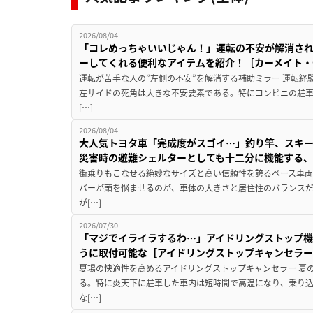
2026/08/04
「コレめっちゃいいじゃん！」運転の不安が解消され
ーしてくれる便利なアイテムを紹介！［カーメイト・CZ
運転が苦手な人の”左側の不安”を解消する補助ミラー 運転経
左サイドの死角は大きな不安要素である。特にコンビニの駐
[…]
2026/08/04
大人気トヨタ車「完成度がスゴイ…」釣り竿、スキー
災害時の避難シェルターとしても十二分に機能する
街乗りもこなせる絶妙なサイズと高い信頼性を誇るベース車両
バーが頭を悩ませるのが、車体の大きさと居住性のバランス
が[…]
2026/07/30
「マジでイライラするわ…」アイドリングストップ機
うに取付可能な［アイドリングストップキャンセラ
夏場の快適性を高めるアイドリングストップキャンセラー 夏
る。特に炎天下に駐車した車内は短時間で高温になり、乗り
な[…]