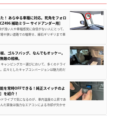
た！ あらゆる車種に対応。死角をフォロ
496 補助ミラー サイドアンダー用］
験が浅い人や車幅感覚に自信がない人にとって、
車場や狭い道路での幅寄せ、縁石ギリギリまで車
板、ゴルフバッグ、なんでもオッケー。
、無敵の相棒。
 キャンピングカー選びにおいて、多くのドライ
だ。広々としたキャブコンバージョンは魅力的だ
能を常時OFFできる！純正スイッチのよ
ー］を紹介！
のドライブで気になるのが、車内温度の上昇であ
込んだ直後は強力なエアコンによる冷却が欠かせ