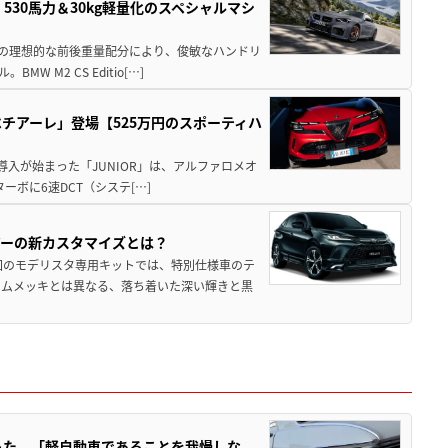
」530馬力＆30kg軽量化のスペシャルマシ
50の理想的な前後重量配分により、俊敏なハンドリ
M2 CS Editio[…]
チアーレ」登場【525万円のスポーティハ
導入が始まった「JUNIOR」は、アルファロメオ
ターボに6速DCT（システ[…]
アーの新カスタマイズとは？
回のモデリスタ専用キットでは、特別仕様車のテ
ームメッキとは異なる、落ち着いた深い輝きと黒
った。「軽自動車であることを我慢しな