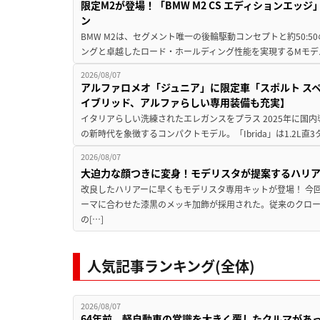
限定M2が登場！「BMW M2 CS エディションエッジ
ン
BMW M2は、セグメント唯一の後輪駆動コンセプトと約50:
ングと卓越したロード・ホールディング性能を実現するMモデル。BMW 
2026/08/07
アルファロメオ「ジュニア」に限定車「スポルト スペ
イブリッド、アルファらしい専用装備も充実】
イタリアらしい洗練されたエレガンスをプラス 2025年に国内
の新時代を象徴するコンパクトモデル。「Ibrida」は1.2L直3
2026/08/07
大迫力な顔つきに変身！モデリスタが提案するハリ
改良したハリアーに早くもモデリスタ専用キットが登場！ 今
ーマに合わせた漆黒のメッキ加飾が採用された。従来のクロ
の[…]
人気記事ランキング(全体)
2026/08/07
64年前、軽自動車の常識を大きく覆したクルマがあ