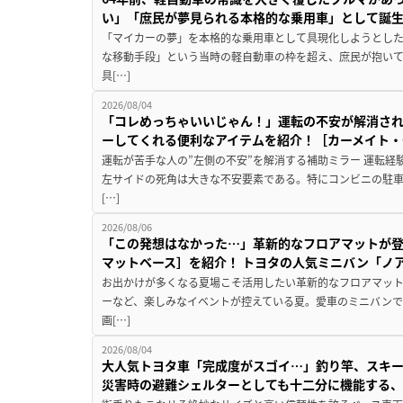
い」「庶民が夢見られる本格的な乗用車」として誕
「マイカーの夢」を本格的な乗用車として具現化しようとした
な移動手段」という当時の軽自動車の枠を超え、庶民が抱い
具[…]
2026/08/04
「コレめっちゃいいじゃん！」運転の不安が解消され
ーしてくれる便利なアイテムを紹介！［カーメイト・CZ
運転が苦手な人の”左側の不安”を解消する補助ミラー 運転経
左サイドの死角は大きな不安要素である。特にコンビニの駐
[…]
2026/08/06
「この発想はなかった…」革新的なフロアマットが
マットベース］を紹介！ トヨタの人気ミニバン「ノ
お出かけが多くなる夏場こそ活用したい革新的なフロアマット
ーなど、楽しみなイベントが控えている夏。愛車のミニバン
画[…]
2026/08/04
大人気トヨタ車「完成度がスゴイ…」釣り竿、スキー
災害時の避難シェルターとしても十二分に機能する