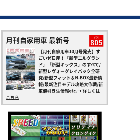
月刊自家用車 最新号
vol.
805
【月刊自家用車10月号発売】す
ごいぜ日産！「新型エルグラン
ド」「新型キックス」のすべて/
新型レヴォーグレイバック全研
究/新型フィット＆N-BOX最新情
報/最新注目モデル攻略大作戦/新
車値引き生情報etc.
→ 詳しくは
こちら