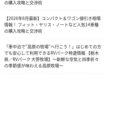
の購入攻略と交渉術
【2026年8月最新】コンパクト＆ワゴン値引き相場
情報！ フィット・ヤリス・ノートなど人気14車種
の購入攻略と交渉術
「車中泊で“高原の牧場”へ行こう！」はじめての方
でも安心して利用できるRVパーク特選情報 【栃木
県／RVパーク 大笹牧場】～新鮮な空気と四季折々
の季節感が味わえる高原牧場～