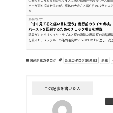
街乗りもこなせる絶妙なサイズと高い信頼性を誇るベース車両
バーが頭を悩ませるのが、車体の大きさと居住性のバランス
が[…]
2026/08/07
「甘く見てると痛い目に遭う」走行前のタイヤ点検。
バーストを回避するためのチェック項目を解説
猛暑がもたらすタイヤトラブルと夏の過酷な環境 夏の道路環
を受けたアスファルトの路面温度は50〜60℃以上に達し、
[…]
国産新車カタログ
新車カタログ(国産車)
新車
この記事を書いた人