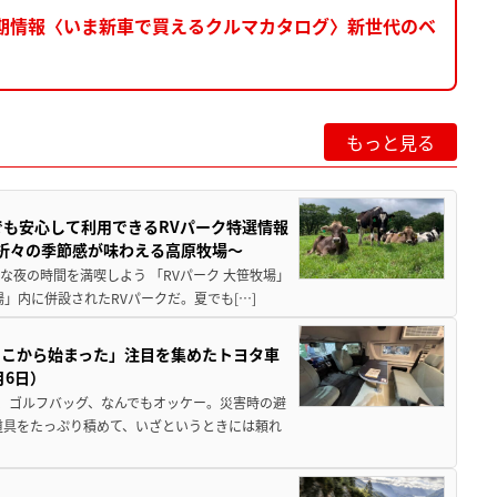
き＆納期情報〈いま新車で買えるクルマカタログ〉新世代のベ
もっと見る
でも安心して利用できるRVパーク特選情報
季折々の季節感が味わえる高原牧場～
夜の時間を満喫しよう 「RVパーク 大笹牧場」
」内に併設されたRVパークだ。夏でも[…]
ここから始まった」注目を集めたトヨタ車
月6日）
、ゴルフバッグ、なんでもオッケー。災害時の避
道具をたっぷり積めて、いざというときには頼れ