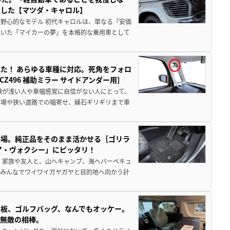
生した【マツダ・キャロル】
野心的なモデル 初代キャロルは、単なる「安価
ていた「マイカーの夢」を本格的な乗用車として
た！ あらゆる車種に対応。死角をフォロ
496 補助ミラー サイドアンダー用］
験が浅い人や車幅感覚に自信がない人にとって、
車場や狭い道路での幅寄せ、縁石ギリギリまで車
登場。純正品をそのまま活かせる［ゴリラ
ア・ヴォクシー」にピッタリ！
 家族や友人と、山へキャンプ、海へバーベキュ
でみんなでワイワイガヤガヤと目的地へ向かう計
板、ゴルフバッグ、なんでもオッケー。
、無敵の相棒。