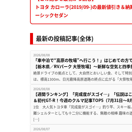
トヨタ カローラ(2019/09-)の最新値引
ーシックセダン
最新の投稿記事(全体)
2026/08/08
「車中泊で“高原の牧場”へ行こう！」はじめての方
【栃木県／RVパーク 大笹牧場】～新鮮な空気と四
絶景ドライブの拠点として、大自然とおいしい食、そして特別な
は、標高1300m、日光霧降高原道路の終点に広がる「大笹牧場
2026/08/08
【週間ランキング】「完成度がスゴイ…」「伝説は
＆初代GT-R！今週のクルマ記事TOP5（7月31日〜8
1位 大人気トヨタ車「完成度がスゴイ…」釣り竿、スキー板
難シェルターとしても十二分に機能する、無敵の相棒 趣味の
[…]
2026/08/07