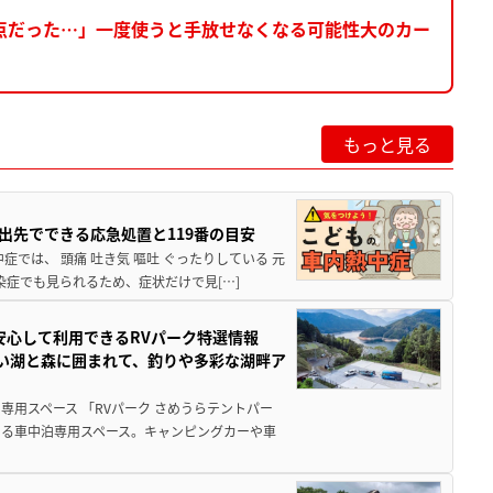
点だった…」一度使うと手放せなくなる可能性大のカー
もっと見る
出先でできる応急処置と119番の目安
では、 頭痛 吐き気 嘔吐 ぐったりしている 元
染症でも見られるため、症状だけで見[…]
安心して利用できるRVパーク特選情報
しい湖と森に囲まれて、釣りや多彩な湖畔ア
用スペース 「RVパーク さめうらテントパー
る車中泊専用スペース。キャンピングカーや車