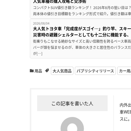
人気車種の購入攻略と交渉術
コンパクトSUV値引き額ランキング！ 2026年8月の狙い目は？
両本体の値引き目標額をランキング形式で紹介。値引き額は車
2026/08/04
大人気トヨタ車「完成度がスゴイ…」釣り竿、スキー
災害時の避難シェルターとしても十二分に機能する
街乗りもこなせる絶妙なサイズと高い信頼性を誇るベース車両
バーが頭を悩ませるのが、車体の大きさと居住性のバランス
が[…]
用品
大人気商品
パブリシティリリース
カー用
この記事を書いた人
内外
車W
スに