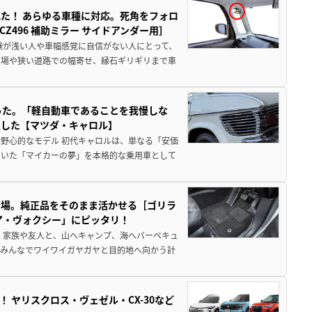
た！ あらゆる車種に対応。死角をフォロ
496 補助ミラー サイドアンダー用］
験が浅い人や車幅感覚に自信がない人にとって、
車場や狭い道路での幅寄せ、縁石ギリギリまで車
った。「軽自動車であることを我慢しな
生した【マツダ・キャロル】
野心的なモデル 初代キャロルは、単なる「安価
ていた「マイカーの夢」を本格的な乗用車として
登場。純正品をそのまま活かせる［ゴリラ
ア・ヴォクシー」にピッタリ！
 家族や友人と、山へキャンプ、海へバーベキュ
でみんなでワイワイガヤガヤと目的地へ向かう計
！ ヤリスクロス・ヴェゼル・CX-30など