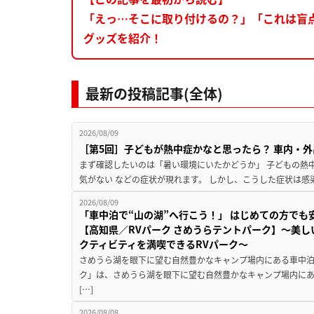
「えっ…そこに取り付けるの？」「これは盲
グッズを紹介！
最新の投稿記事(全体)
2026/08/09
［第5回］子どもが熱中症かなと思ったら？ 車内・外
まず確認したいのは「暑い環境にいたかどうか」 子どもの熱中症
気がない などの症状が現れます。 しかし、こうした症状は感
2026/08/09
「車中泊で“山の湖”へ行こう！」 はじめての方でも
【高知県／RVパーク さめうらテントパーク】～美
クティビティを満喫できるRVパーク～
さめうら湖を眼下に望む自然豊かなキャンプ場内にある車中泊専
ク」は、さめうら湖を眼下に望む自然豊かなキャンプ場内にあ
[…]
2026/08/08