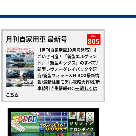
月刊自家用車 最新号
vol.
805
【月刊自家用車10月号発売】す
ごいぜ日産！「新型エルグラン
ド」「新型キックス」のすべて/
新型レヴォーグレイバック全研
究/新型フィット＆N-BOX最新情
報/最新注目モデル攻略大作戦/新
車値引き生情報etc.
→ 詳しくは
こちら