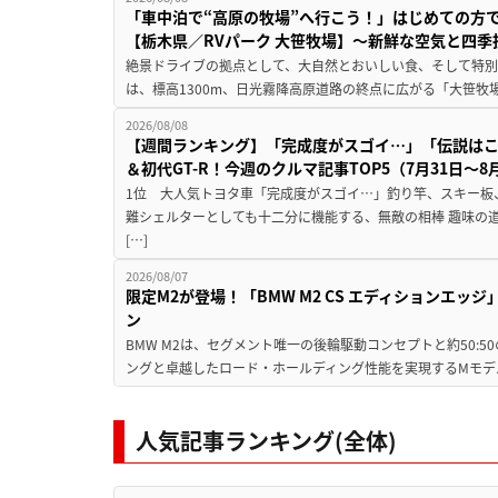
「車中泊で“高原の牧場”へ行こう！」はじめての方
【栃木県／RVパーク 大笹牧場】～新鮮な空気と四
絶景ドライブの拠点として、大自然とおいしい食、そして特別な
は、標高1300m、日光霧降高原道路の終点に広がる「大笹牧場
2026/08/08
【週間ランキング】「完成度がスゴイ…」「伝説は
＆初代GT-R！今週のクルマ記事TOP5（7月31日〜8
1位 大人気トヨタ車「完成度がスゴイ…」釣り竿、スキー板
難シェルターとしても十二分に機能する、無敵の相棒 趣味の
[…]
2026/08/07
限定M2が登場！「BMW M2 CS エディションエッジ
ン
BMW M2は、セグメント唯一の後輪駆動コンセプトと約50:
ングと卓越したロード・ホールディング性能を実現するMモデル。BMW 
人気記事ランキング(全体)