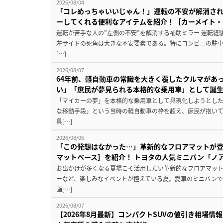
2026/08/04
「コレめっちゃいいじゃん！」運転の不安が解消され
ーしてくれる便利なアイテムを紹介！［カーメイト・CZ
運転が苦手な人の”左側の不安”を解消する補助ミラー 運転経
左サイドの死角は大きな不安要素である。特にコンビニの駐
[…]
2026/08/07
64年前、軽自動車の常識を大きく覆したクルマがあ
い」「庶民が夢見られる本格的な乗用車」として誕
「マイカーの夢」を本格的な乗用車として具現化しようとした
な移動手段」という当時の軽自動車の枠を超え、庶民が抱い
具[…]
2026/08/06
「この発想はなかった…」革新的なフロアマットが
マットベース］を紹介！ トヨタの人気ミニバン「ノ
お出かけが多くなる夏場こそ活用したい革新的なフロアマット
ーなど、楽しみなイベントが控えている夏。愛車のミニバン
画[…]
2026/08/07
【2026年8月最新】コンパクトSUVの値引き相場情報