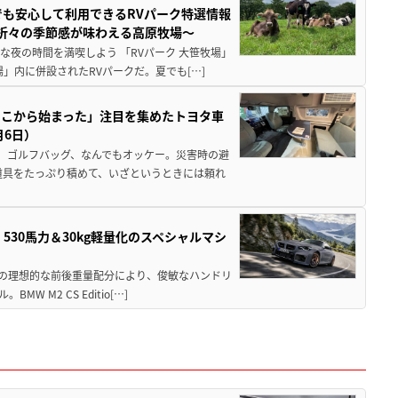
でも安心して利用できるRVパーク特選情報
季折々の季節感が味わえる高原牧場～
夜の時間を満喫しよう 「RVパーク 大笹牧場」
」内に併設されたRVパークだ。夏でも[…]
ここから始まった」注目を集めたトヨタ車
月6日）
、ゴルフバッグ、なんでもオッケー。災害時の避
道具をたっぷり積めて、いざというときには頼れ
」530馬力＆30kg軽量化のスペシャルマシ
50の理想的な前後重量配分により、俊敏なハンドリ
M2 CS Editio[…]