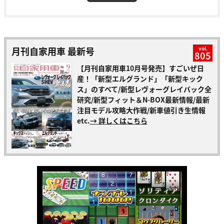
月刊自家用車 最新号
vol.
805
【月刊自家用車10月号発売】すごいぜ日
産！「新型エルグランド」「新型キック
ス」のすべて/新型レヴォーグレイバック全
研究/新型フィット＆N-BOX最新情報/最新
注目モデル攻略大作戦/新車値引き生情報
etc.
→ 詳しくはこちら