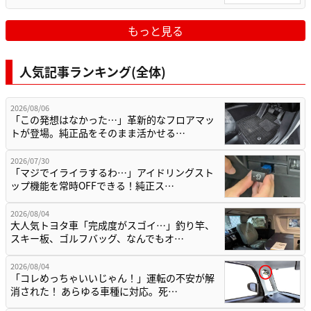
もっと見る
人気記事ランキング(全体)
2026/08/06
「この発想はなかった…」革新的なフロアマッ
トが登場。純正品をそのまま活かせる…
2026/07/30
「マジでイライラするわ…」アイドリングスト
ップ機能を常時OFFできる！純正ス…
2026/08/04
大人気トヨタ車「完成度がスゴイ…」釣り竿、
スキー板、ゴルフバッグ、なんでもオ…
2026/08/04
「コレめっちゃいいじゃん！」運転の不安が解
消された！ あらゆる車種に対応。死…