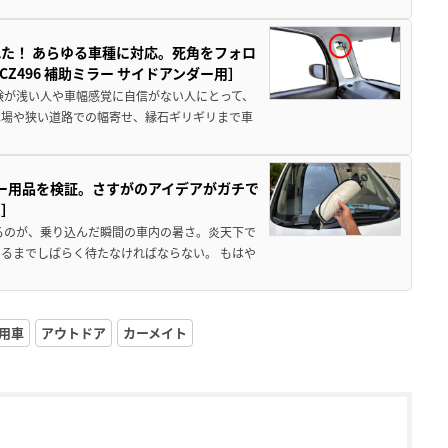
た！ あらゆる車種に対応。死角をフォロ
496 補助ミラー サイドアンダー用］
験が浅い人や車幅感覚に自信がない人にとって、
車場や狭い道路での幅寄せ、縁石ギリギリまで車
カー用品を検証。さすがのアイデアがガチで
ド］
るのが、乗り込んだ瞬間の車内の暑さ。炎天下で
るまでしばらく待たなければならない。 もはや
用車
アウトドア
カーメイト