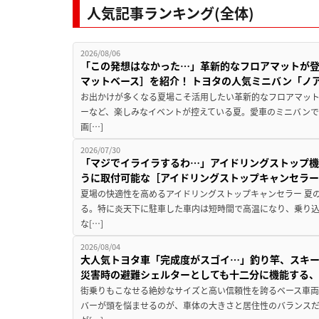
人気記事ランキング(全体)
2026/08/06
「この発想はなかった…」革新的なフロアマットが
マットベース］を紹介！ トヨタの人気ミニバン「ノ
お出かけが多くなる夏場こそ活用したい革新的なフロアマット
ーなど、楽しみなイベントが控えている夏。愛車のミニバン
画[…]
2026/07/30
「マジでイライラするわ…」アイドリングストップ機
うに取付可能な［アイドリングストップキャンセラ
夏場の快適性を高めるアイドリングストップキャンセラー 夏
る。特に炎天下に駐車した車内は短時間で高温になり、乗り
な[…]
2026/08/04
大人気トヨタ車「完成度がスゴイ…」釣り竿、スキー
災害時の避難シェルターとしても十二分に機能する
街乗りもこなせる絶妙なサイズと高い信頼性を誇るベース車両
バーが頭を悩ませるのが、車体の大きさと居住性のバランス