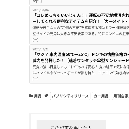
が[…]
2026/08/04
「コレめっちゃいいじゃん！」運転の不安が解消され
ーしてくれる便利なアイテムを紹介！［カーメイト・CZ
運転が苦手な人の”左側の不安”を解消する補助ミラー 運転経
左サイドの死角は大きな不安要素である。特にコンビニの駐
[…]
2026/07/21
「マジ？ 車内温度50℃→25℃」ドンキの情熱価格
威力を発揮した！［速着ワンタッチ傘型サンシェー
真夏の強い日差しでもこれがあれば安心！ 夏の駐車で気にな
はハンドルやダッシュボードが熱を持ち、エアコンが効き始め
[…]
用品
パブリシティリリース
カー用品
月刊自家
この記事を書いた人