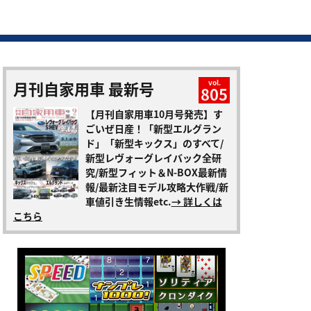
月刊自家用車 最新号
vol.
805
【月刊自家用車10月号発売】す
ごいぜ日産！「新型エルグラン
ド」「新型キックス」のすべて/
新型レヴォーグレイバック全研
究/新型フィット＆N-BOX最新情
報/最新注目モデル攻略大作戦/新
車値引き生情報etc.
→ 詳しくは
こちら