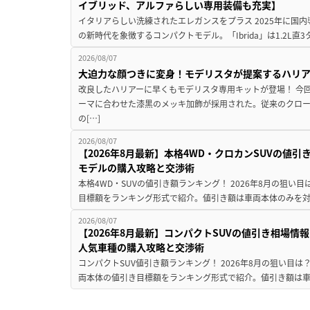
イブリッド、アルファらしい専用装備も充実】
イタリアらしい洗練されたエレガンスをプラス 2025年に国内
の新時代を象徴するコンパクトモデル。「Ibrida」は1.2L直3
2026/08/07
大迫力な顔つきに変身！モデリスタが提案するハリ
改良したハリアーに早くもモデリスタ専用キットが登場！ 今
ーマに合わせた漆黒のメッキ加飾が採用された。従来のクロ
の[…]
2026/08/07
【2026年8月最新】本格4WD・クロカンSUVの値
モデルの購入攻略と交渉術
本格4WD・SUVの値引き額ランキング！ 2026年8月の狙い目
目標額をランキング形式で紹介。値引き額は車両本体のみを対
2026/08/07
【2026年8月最新】コンパクトSUVの値引き相場情報
人気車種の購入攻略と交渉術
コンパクトSUV値引き額ランキング！ 2026年8月の狙い目は？
両本体の値引き目標額をランキング形式で紹介。値引き額は車