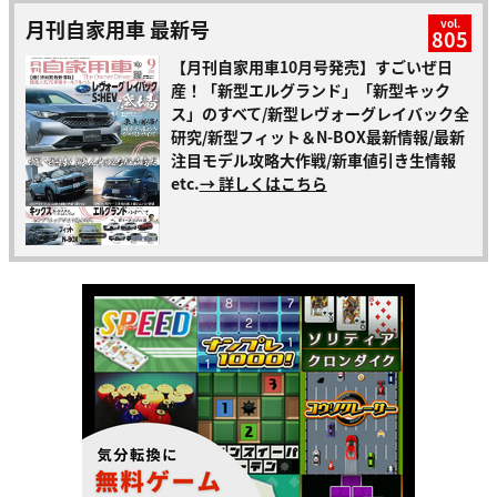
月刊自家用車 最新号
vol.
805
【月刊自家用車10月号発売】すごいぜ日
産！「新型エルグランド」「新型キック
ス」のすべて/新型レヴォーグレイバック全
研究/新型フィット＆N-BOX最新情報/最新
注目モデル攻略大作戦/新車値引き生情報
etc.
→ 詳しくはこちら