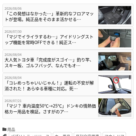
2026/08/06
「この発想はなかった…」革新的なフロアマッ
トが登場。純正品をそのまま活かせる…
2026/07/30
「マジでイライラするわ…」アイドリングスト
ップ機能を常時OFFできる！純正ス…
2026/08/04
大人気トヨタ車「完成度がスゴイ…」釣り竿、
スキー板、ゴルフバッグ、なんでもオ…
2026/08/04
「コレめっちゃいいじゃん！」運転の不安が解
消された！ あらゆる車種に対応。死…
2026/07/21
「マジ？ 車内温度50℃→25℃」ドンキの情熱価
格カー用品を検証。さすがのア…
用品